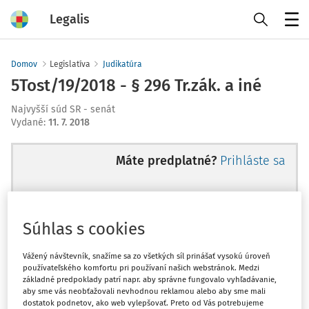
Legalis
Menu
Domov
Legislatíva
Judikatúra
5Tost/19/2018 - § 296 Tr.zák. a iné
Najvyšší súd SR - senát
Vydané
:
11. 7. 2018
Máte predplatné?
Prihláste sa
Súhlas s cookies
Ups, zatiaľ ste si prečítali len
začiatok...
Vážený návštevník, snažíme sa zo všetkých síl prinášať vysokú úroveň
používateľského komfortu pri používaní našich webstránok. Medzi
základné predpoklady patrí napr. aby správne fungovalo vyhľadávanie,
aby sme vás neobťažovali nevhodnou reklamou alebo aby sme mali
Celý odborný obsah z tejto oblasti je
dostatok podnetov, ako web vylepšovať. Preto od Vás potrebujeme