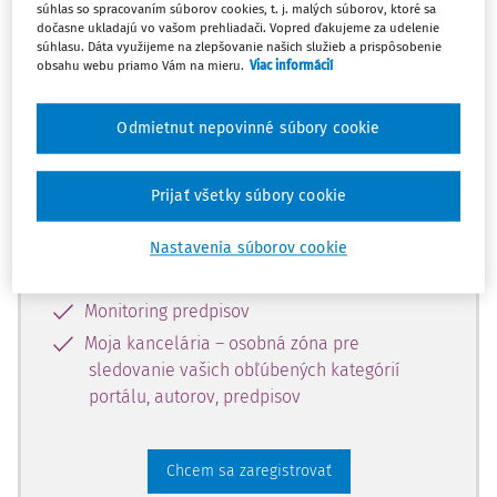
súhlas so spracovaním súborov cookies, t. j. malých súborov, ktoré sa
dostupný predplatiteľom portálu.
dočasne ukladajú vo vašom prehliadači. Vopred ďakujeme za udelenie
súhlasu. Dáta využijeme na zlepšovanie našich služieb a prispôsobenie
obsahu webu priamo Vám na mieru.
Viac informácií
Odomknite si prístup k odbornému
obsahu a získajte prístup na 10 dní
Odmietnut nepovinné súbory cookie
zdarma, stačí sa len zaregistrovať.
Prijať všetky súbory cookie
Vďaka registrácii získate prístup aj k
vybranému obsahu:
Nastavenia súborov cookie
Odborné články z časopisov
Monitoring predpisov
Moja kancelária – osobná zóna pre
sledovanie vašich obľúbených kategórií
portálu, autorov, predpisov
Chcem sa zaregistrovať