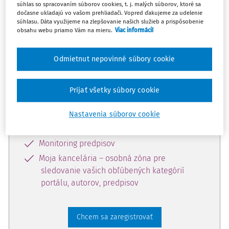
súhlas so spracovaním súborov cookies, t. j. malých súborov, ktoré sa
dostupný predplatiteľom portálu.
dočasne ukladajú vo vašom prehliadači. Vopred ďakujeme za udelenie
súhlasu. Dáta využijeme na zlepšovanie našich služieb a prispôsobenie
obsahu webu priamo Vám na mieru.
Viac informácií
Odomknite si prístup k odbornému
obsahu a získajte prístup na 10 dní
Odmietnut nepovinné súbory cookie
zdarma, stačí sa len zaregistrovať.
Prijať všetky súbory cookie
Vďaka registrácii získate prístup aj k
vybranému obsahu:
Nastavenia súborov cookie
Odborné články z časopisov
Monitoring predpisov
Moja kancelária – osobná zóna pre
sledovanie vašich obľúbených kategórií
portálu, autorov, predpisov
Chcem sa zaregistrovať