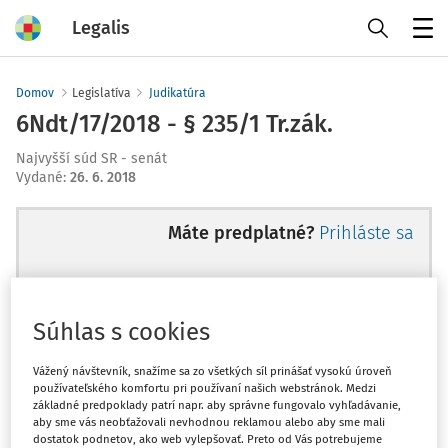
Legalis
Menu
Domov
Legislatíva
Judikatúra
6Ndt/17/2018 - § 235/1 Tr.zák.
Najvyšší súd SR - senát
Vydané
:
26. 6. 2018
Máte predplatné?
Prihláste sa
Súhlas s cookies
Ups, zatiaľ ste si prečítali len
začiatok...
Vážený návštevník, snažíme sa zo všetkých síl prinášať vysokú úroveň
používateľského komfortu pri používaní našich webstránok. Medzi
základné predpoklady patrí napr. aby správne fungovalo vyhľadávanie,
aby sme vás neobťažovali nevhodnou reklamou alebo aby sme mali
Celý odborný obsah z tejto oblasti je
dostatok podnetov, ako web vylepšovať. Preto od Vás potrebujeme