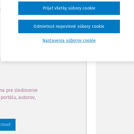
Zdieľať
Prijať všetky súbory cookie
je dostupný predplatiteľom
Poznámka
Odmietnut nepovinné súbory cookie
ahu a získajte prístup na 10
Nastavenia súborov cookie
 zaregistrovať.
 aj k vybranému obsahu:
na pre sledovanie
portálu, autorov,
trovať