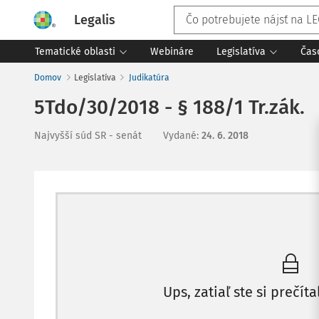
Legalis
Tematické oblasti
Webináre
Legislatíva
Čas
Domov
Legislatíva
Judikatúra
5Tdo/30/2018 - § 188/1 Tr.zák.
Najvyšší súd SR - senát
Vydané
:
24. 6. 2018
Ups, zatiaľ ste si prečíta