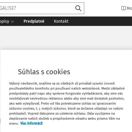
Mo
opisy
Predplatné
Kontakt
Súhlas s cookies
Vytlačiť
Vážený návštevník, snažíme sa zo všetkých síl prinášať vysokú úroveň
Máte predplatné?
Prihláste sa
používateľského komfortu pri používaní našich webstránok. Medzi základné
predpoklady patrí napr. aby správne fungovalo vyhľadávanie, aby sme vás
neobťažovali nevhodnou reklamou alebo aby sme mali dostatok podnetov,
Obľúbené
ako web vylepšovať. Preto od Vás potrebujeme súhlas so spracovaním
súborov cookies, t. j. malých súborov, ktoré sa dočasne ukladajú vo vašom
prehliadači. Vopred ďakujeme za udelenie súhlasu. Dáta využijeme na
Stiahnuť
zlepšovanie našich služieb a prispôsobenie obsahu webu priamo Vám na
li len začiatok...
mieru.
Viac informácií