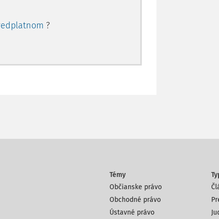
redplatnom
?
Témy
Ty
Občianske právo
Čl
Obchodné právo
Pr
Ústavné právo
Ju