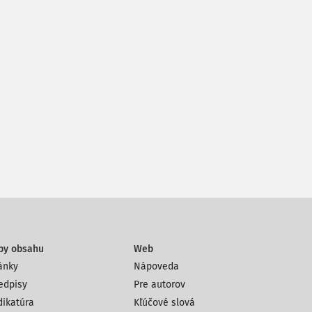
py obsahu
Web
ánky
Nápoveda
edpisy
Pre autorov
dikatúra
Kľúčové slová