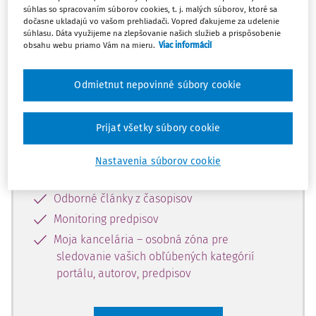
súhlas so spracovaním súborov cookies, t. j. malých súborov, ktoré sa
Celý odborný obsah z tejto oblasti je
dočasne ukladajú vo vašom prehliadači. Vopred ďakujeme za udelenie
súhlasu. Dáta využijeme na zlepšovanie našich služieb a prispôsobenie
dostupný predplatiteľom portálu.
obsahu webu priamo Vám na mieru.
Viac informácií
Odomknite si prístup k odbornému
Odmietnut nepovinné súbory cookie
obsahu a získajte prístup na 10 dní
zdarma, stačí sa len zaregistrovať.
Prijať všetky súbory cookie
Vďaka registrácii získate prístup aj k
Nastavenia súborov cookie
vybranému obsahu:
Odborné články z časopisov
Monitoring predpisov
Moja kancelária – osobná zóna pre
sledovanie vašich obľúbených kategórií
portálu, autorov, predpisov