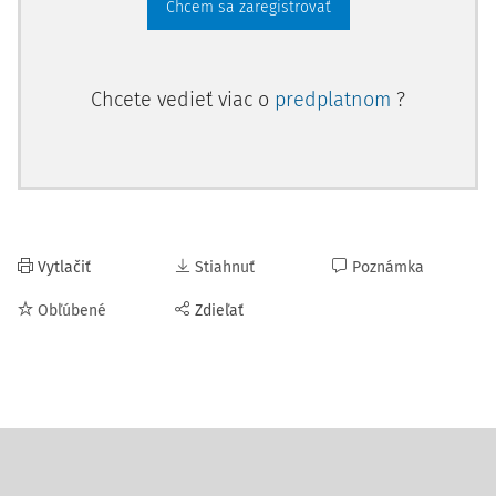
Chcem sa zaregistrovať
Chcete vedieť viac o
predplatnom
?
Vytlačiť
Stiahnuť
Poznámka
Obľúbené
Zdieľať