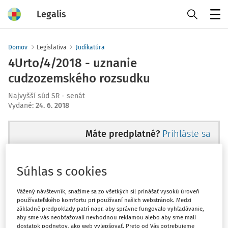
Legalis
Menu
Domov
Legislatíva
Judikatúra
4Urto/4/2018 - uznanie
cudzozemského rozsudku
Najvyšší súd SR - senát
Vydané
:
24. 6. 2018
Máte predplatné?
Prihláste sa
Súhlas s cookies
Ups, zatiaľ ste si prečítali len
Vážený návštevník, snažíme sa zo všetkých síl prinášať vysokú úroveň
používateľského komfortu pri používaní našich webstránok. Medzi
začiatok...
základné predpoklady patrí napr. aby správne fungovalo vyhľadávanie,
aby sme vás neobťažovali nevhodnou reklamou alebo aby sme mali
dostatok podnetov, ako web vylepšovať. Preto od Vás potrebujeme