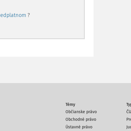
redplatnom
?
Témy
Ty
Občianske právo
Čl
Obchodné právo
Pr
Ústavné právo
Ju