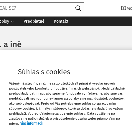
Mo
opisy
Predplatné
Kontakt
. a iné
Súhlas s cookies
Vytlačiť
Vážený návštevník, snažíme sa zo všetkých síl prinášať vysokú úroveň
Máte predplatné?
Prihláste sa
používateľského komfortu pri používaní našich webstránok. Medzi základné
predpoklady patrí napr. aby správne fungovalo vyhľadávanie, aby sme vás
neobťažovali nevhodnou reklamou alebo aby sme mali dostatok podnetov,
Obľúbené
ako web vylepšovať. Preto od Vás potrebujeme súhlas so spracovaním
súborov cookies, t. j. malých súborov, ktoré sa dočasne ukladajú vo vašom
prehliadači. Vopred ďakujeme za udelenie súhlasu. Dáta využijeme na
Stiahnuť
zlepšovanie našich služieb a prispôsobenie obsahu webu priamo Vám na
li len začiatok...
mieru.
Viac informácií