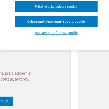
Zdieľať
Prijať všetky súbory cookie
je dostupný predplatiteľom
Poznámka
Odmietnut nepovinné súbory cookie
ahu a získajte prístup na 10
Nastavenia súborov cookie
 zaregistrovať.
 aj k vybranému obsahu:
na pre sledovanie
portálu, autorov,
trovať