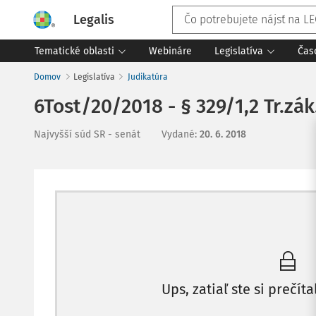
Legalis
Tematické oblasti
Webináre
Legislatíva
Čas
Domov
Legislatíva
Judikatúra
6Tost/20/2018 - § 329/1,2 Tr.zák
Najvyšší súd SR - senát
Vydané
:
20. 6. 2018
Ups, zatiaľ ste si prečíta