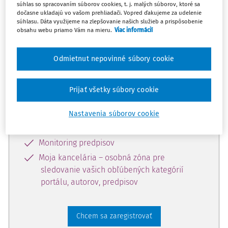
súhlas so spracovaním súborov cookies, t. j. malých súborov, ktoré sa
dostupný predplatiteľom portálu.
dočasne ukladajú vo vašom prehliadači. Vopred ďakujeme za udelenie
súhlasu. Dáta využijeme na zlepšovanie našich služieb a prispôsobenie
obsahu webu priamo Vám na mieru.
Viac informácií
Odomknite si prístup k odbornému
obsahu a získajte prístup na 10 dní
Odmietnut nepovinné súbory cookie
zdarma, stačí sa len zaregistrovať.
Prijať všetky súbory cookie
Vďaka registrácii získate prístup aj k
vybranému obsahu:
Nastavenia súborov cookie
Odborné články z časopisov
Monitoring predpisov
Moja kancelária – osobná zóna pre
sledovanie vašich obľúbených kategórií
portálu, autorov, predpisov
Chcem sa zaregistrovať