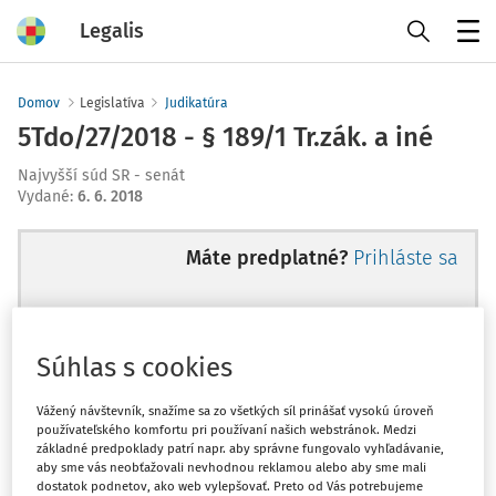
Legalis
Menu
Domov
Legislatíva
Judikatúra
5Tdo/27/2018 - § 189/1 Tr.zák. a iné
Najvyšší súd SR - senát
Vydané
:
6. 6. 2018
Máte predplatné?
Prihláste sa
Súhlas s cookies
Ups, zatiaľ ste si prečítali len
začiatok...
Vážený návštevník, snažíme sa zo všetkých síl prinášať vysokú úroveň
používateľského komfortu pri používaní našich webstránok. Medzi
základné predpoklady patrí napr. aby správne fungovalo vyhľadávanie,
aby sme vás neobťažovali nevhodnou reklamou alebo aby sme mali
Celý odborný obsah z tejto oblasti je
dostatok podnetov, ako web vylepšovať. Preto od Vás potrebujeme