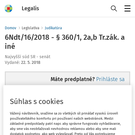
Legalis
Menu
Domov
Legislatíva
Judikatúra
6Ndt/16/2018 - § 360/1, 2a,b Tr.zák. a
iné
Najvyšší súd SR - senát
Vydané
:
22. 5. 2018
Máte predplatné?
Prihláste sa
Súhlas s cookies
Ups, zatiaľ ste si prečítali len
Vážený návštevník, snažíme sa zo všetkých síl prinášať vysokú úroveň
používateľského komfortu pri používaní našich webstránok. Medzi
začiatok...
základné predpoklady patrí napr. aby správne fungovalo vyhľadávanie,
aby sme vás neobťažovali nevhodnou reklamou alebo aby sme mali
dostatok podnetov, ako web vylepšovať. Preto od Vás potrebujeme