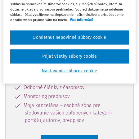
súhlas so spracovaním súborov cookies, t. j. malých súborov, ktoré sa
Celý odborný obsah z tejto oblasti je
dočasne ukladajú vo vašom prehliadači. Vopred ďakujeme za udelenie
súhlasu. Dáta využijeme na zlepšovanie našich služieb a prispôsobenie
dostupný predplatiteľom portálu.
obsahu webu priamo Vám na mieru.
Viac informácií
Odomknite si prístup k odbornému
Odmietnut nepovinné súbory cookie
obsahu a získajte prístup na 10 dní
zdarma, stačí sa len zaregistrovať.
Prijať všetky súbory cookie
Vďaka registrácii získate prístup aj k
Nastavenia súborov cookie
vybranému obsahu:
Odborné články z časopisov
Monitoring predpisov
Moja kancelária – osobná zóna pre
sledovanie vašich obľúbených kategórií
portálu, autorov, predpisov