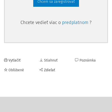
Chcem sa zaregistrovať
Chcete vedieť viac o
predplatnom
?
Vytlačiť
Stiahnuť
Poznámka
Obľúbené
Zdieľať