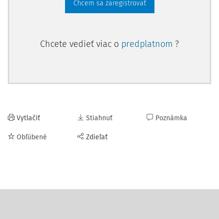
Chcem sa zaregistrovať
Chcete vedieť viac o
predplatnom
?
Vytlačiť
Stiahnuť
Poznámka
Obľúbené
Zdieľať