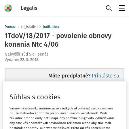
Legalis
Menu
Domov
Legislatíva
Judikatúra
1TdoV/18/2017 - povolenie obnovy
konania Ntc 4/06
Najvyšší súd SR - senát
Vydané
:
22. 5. 2018
Máte predplatné?
Prihláste sa
Súhlas s cookies
Ups, zatiaľ ste si prečítali len
Vážený návštevník, snažíme sa zo všetkých síl prinášať vysokú úroveň
používateľského komfortu pri používaní našich webstránok. Medzi
začiatok...
základné predpoklady patrí napr. aby správne fungovalo vyhľadávanie,
aby sme vás neobťažovali nevhodnou reklamou alebo aby sme mali
dostatok podnetov, ako web vylepšovať. Preto od Vás potrebujeme