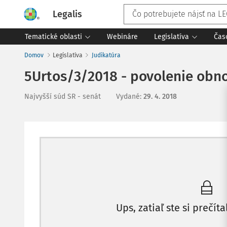
Legalis
Tematické oblasti
Webináre
Legislatíva
Čas
Domov
Legislatíva
Judikatúra
5Urtos/3/2018 - povolenie obno
Najvyšší súd SR - senát
Vydané
:
29. 4. 2018
Ups, zatiaľ ste si prečíta