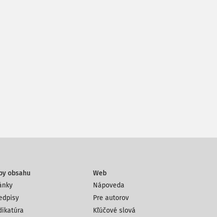
py obsahu
Web
ánky
Nápoveda
edpisy
Pre autorov
dikatúra
Kľúčové slová