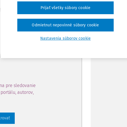
Zdieľať
Prijať všetky súbory cookie
je dostupný predplatiteľom
Poznámka
Odmietnut nepovinné súbory cookie
ahu a získajte prístup na 10
Nastavenia súborov cookie
 zaregistrovať.
 aj k vybranému obsahu:
na pre sledovanie
portálu, autorov,
trovať