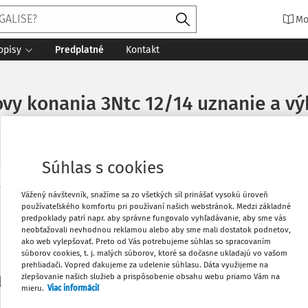
Mo
opisy
Predplatné
Kontakt
vy konania 3Ntc 12/14 uznanie a vý
Súhlas s cookies
Vytlačiť
Vážený návštevník, snažíme sa zo všetkých síl prinášať vysokú úroveň
Máte predplatné?
Prihláste sa
používateľského komfortu pri používaní našich webstránok. Medzi základné
predpoklady patrí napr. aby správne fungovalo vyhľadávanie, aby sme vás
neobťažovali nevhodnou reklamou alebo aby sme mali dostatok podnetov,
Obľúbené
ako web vylepšovať. Preto od Vás potrebujeme súhlas so spracovaním
súborov cookies, t. j. malých súborov, ktoré sa dočasne ukladajú vo vašom
prehliadači. Vopred ďakujeme za udelenie súhlasu. Dáta využijeme na
Stiahnuť
zlepšovanie našich služieb a prispôsobenie obsahu webu priamo Vám na
li len začiatok...
mieru.
Viac informácií