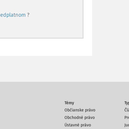
redplatnom
?
Témy
Ty
Občianske právo
Čl
Obchodné právo
Pr
Ústavné právo
Ju