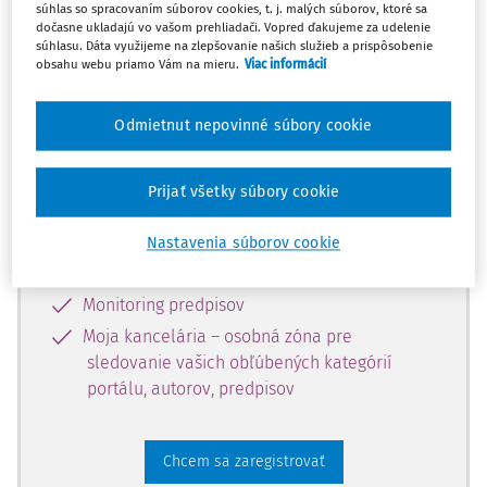
súhlas so spracovaním súborov cookies, t. j. malých súborov, ktoré sa
dostupný predplatiteľom portálu.
dočasne ukladajú vo vašom prehliadači. Vopred ďakujeme za udelenie
súhlasu. Dáta využijeme na zlepšovanie našich služieb a prispôsobenie
obsahu webu priamo Vám na mieru.
Viac informácií
Odomknite si prístup k odbornému
obsahu a získajte prístup na 10 dní
Odmietnut nepovinné súbory cookie
zdarma, stačí sa len zaregistrovať.
Prijať všetky súbory cookie
Vďaka registrácii získate prístup aj k
vybranému obsahu:
Nastavenia súborov cookie
Odborné články z časopisov
Monitoring predpisov
Moja kancelária – osobná zóna pre
sledovanie vašich obľúbených kategórií
portálu, autorov, predpisov
Chcem sa zaregistrovať