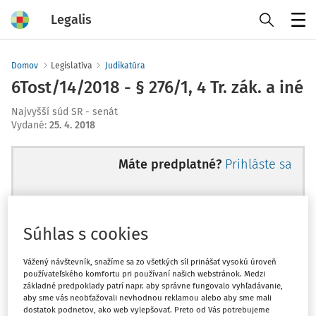
Legalis
Menu
Domov
Legislatíva
Judikatúra
6Tost/14/2018 - § 276/1, 4 Tr. zák. a iné
Najvyšší súd SR - senát
Vydané
:
25. 4. 2018
Máte predplatné?
Prihláste sa
Súhlas s cookies
Ups, zatiaľ ste si prečítali len
začiatok...
Vážený návštevník, snažíme sa zo všetkých síl prinášať vysokú úroveň
používateľského komfortu pri používaní našich webstránok. Medzi
základné predpoklady patrí napr. aby správne fungovalo vyhľadávanie,
aby sme vás neobťažovali nevhodnou reklamou alebo aby sme mali
Celý odborný obsah z tejto oblasti je
dostatok podnetov, ako web vylepšovať. Preto od Vás potrebujeme