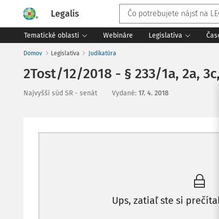
Legalis
Tematické oblasti
Webináre
Legislatíva
Čas
Domov
Legislatíva
Judikatúra
2Tost/12/2018 - § 233/1a, 2a, 3c,
Najvyšší súd SR - senát
Vydané
:
17. 4. 2018
Ups, zatiaľ ste si prečíta