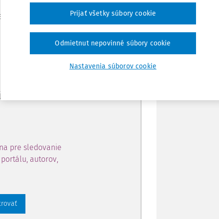
Zdieľať
Prijať všetky súbory cookie
je dostupný predplatiteľom
Poznámka
Odmietnut nepovinné súbory cookie
ahu a získajte prístup na 10
Nastavenia súborov cookie
 zaregistrovať.
 aj k vybranému obsahu:
na pre sledovanie
portálu, autorov,
trovať