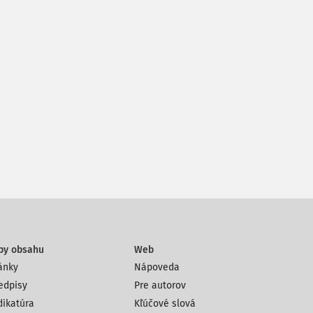
py obsahu
Web
ánky
Nápoveda
edpisy
Pre autorov
dikatúra
Kľúčové slová