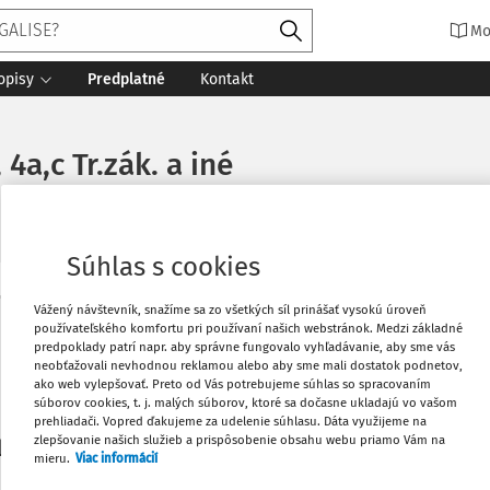
Mo
opisy
Predplatné
Kontakt
 4a,c Tr.zák. a iné
Súhlas s cookies
Vytlačiť
Vážený návštevník, snažíme sa zo všetkých síl prinášať vysokú úroveň
Máte predplatné?
Prihláste sa
používateľského komfortu pri používaní našich webstránok. Medzi základné
predpoklady patrí napr. aby správne fungovalo vyhľadávanie, aby sme vás
neobťažovali nevhodnou reklamou alebo aby sme mali dostatok podnetov,
Obľúbené
ako web vylepšovať. Preto od Vás potrebujeme súhlas so spracovaním
súborov cookies, t. j. malých súborov, ktoré sa dočasne ukladajú vo vašom
prehliadači. Vopred ďakujeme za udelenie súhlasu. Dáta využijeme na
Stiahnuť
zlepšovanie našich služieb a prispôsobenie obsahu webu priamo Vám na
li len začiatok...
mieru.
Viac informácií