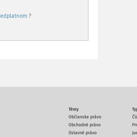
redplatnom
?
Témy
Ty
Občianske právo
Čl
Obchodné právo
Pr
Ústavné právo
Ju