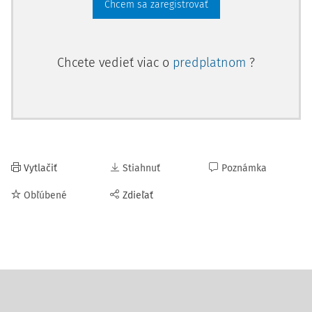
Chcem sa zaregistrovať
Chcete vedieť viac o
predplatnom
?
Vytlačiť
Stiahnuť
Poznámka
Obľúbené
Zdieľať