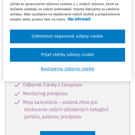
súhlas so spracovaním súborov cookies, t. j. malých súborov, ktoré sa
Celý odborný obsah z tejto oblasti je
dočasne ukladajú vo vašom prehliadači. Vopred ďakujeme za udelenie
súhlasu. Dáta využijeme na zlepšovanie našich služieb a prispôsobenie
dostupný predplatiteľom portálu.
obsahu webu priamo Vám na mieru.
Viac informácií
Odomknite si prístup k odbornému
Odmietnut nepovinné súbory cookie
obsahu a získajte prístup na 10 dní
zdarma, stačí sa len zaregistrovať.
Prijať všetky súbory cookie
Vďaka registrácii získate prístup aj k
Nastavenia súborov cookie
vybranému obsahu:
Odborné články z časopisov
Monitoring predpisov
Moja kancelária – osobná zóna pre
sledovanie vašich obľúbených kategórií
portálu, autorov, predpisov