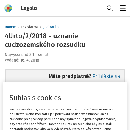
Legalis
Menu
Domov
Legislatíva
Judikatúra
4Urto/2/2018 - uznanie
cudzozemského rozsudku
Najvyšší súd SR - senát
Vydané
:
16. 4. 2018
Máte predplatné?
Prihláste sa
Súhlas s cookies
Ups, zatiaľ ste si prečítali len
Vážený návštevník, snažíme sa zo všetkých síl prinášať vysokú úroveň
používateľského komfortu pri používaní našich webstránok. Medzi
začiatok...
základné predpoklady patrí napr. aby správne fungovalo vyhľadávanie,
aby sme vás neobťažovali nevhodnou reklamou alebo aby sme mali
dostatok podnetov, ako web vylepšovať. Preto od Vás potrebujeme