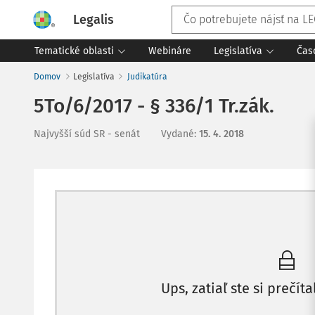
Legalis
Tematické oblasti
Webináre
Legislatíva
Čas
Domov
Legislatíva
Judikatúra
5To/6/2017 - § 336/1 Tr.zák.
Najvyšší súd SR - senát
Vydané
:
15. 4. 2018
Ups, zatiaľ ste si prečíta