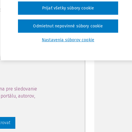
Zdieľať
Prijať všetky súbory cookie
je dostupný predplatiteľom
Poznámka
Odmietnut nepovinné súbory cookie
ahu a získajte prístup na 10
Nastavenia súborov cookie
 zaregistrovať.
 aj k vybranému obsahu:
na pre sledovanie
portálu, autorov,
trovať