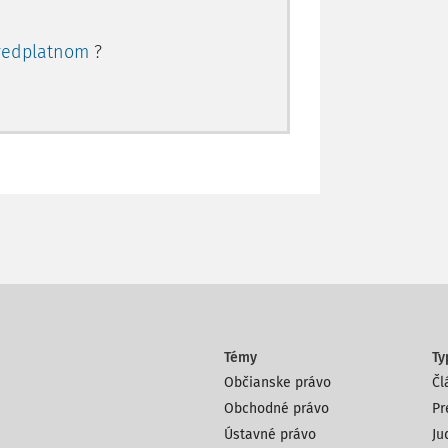
redplatnom
?
Témy
Ty
Občianske právo
Čl
Obchodné právo
Pr
Ústavné právo
Ju