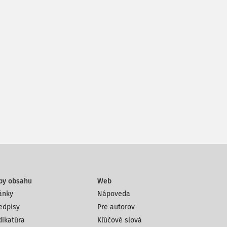
py obsahu
Web
ánky
Nápoveda
edpisy
Pre autorov
dikatúra
Kľúčové slová