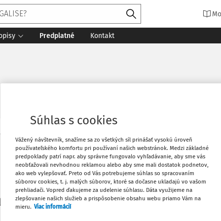
Mo
opisy
Predplatné
Kontakt
Súhlas s cookies
Vytlačiť
Vážený návštevník, snažíme sa zo všetkých síl prinášať vysokú úroveň
Máte predplatné?
Prihláste sa
používateľského komfortu pri používaní našich webstránok. Medzi základné
predpoklady patrí napr. aby správne fungovalo vyhľadávanie, aby sme vás
neobťažovali nevhodnou reklamou alebo aby sme mali dostatok podnetov,
Obľúbené
ako web vylepšovať. Preto od Vás potrebujeme súhlas so spracovaním
súborov cookies, t. j. malých súborov, ktoré sa dočasne ukladajú vo vašom
prehliadači. Vopred ďakujeme za udelenie súhlasu. Dáta využijeme na
Stiahnuť
zlepšovanie našich služieb a prispôsobenie obsahu webu priamo Vám na
li len začiatok...
mieru.
Viac informácií