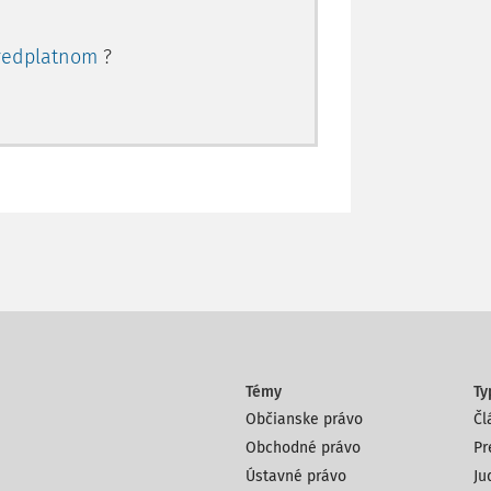
redplatnom
?
Témy
Ty
Občianske právo
Čl
Obchodné právo
Pr
Ústavné právo
Ju