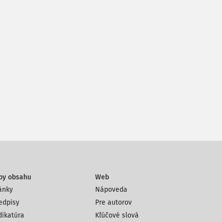
py obsahu
Web
ánky
Nápoveda
edpisy
Pre autorov
dikatúra
Kľúčové slová