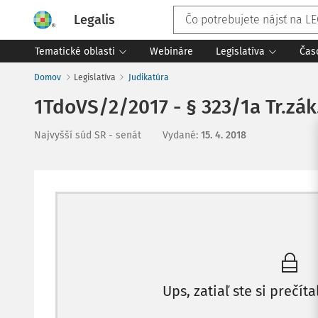
Legalis
Tematické oblasti
Webináre
Legislatíva
Čas
Domov
Legislatíva
Judikatúra
1TdoVS/2/2017 - § 323/1a Tr.zák.
Najvyšší súd SR - senát
Vydané
:
15. 4. 2018
Ups, zatiaľ ste si prečíta