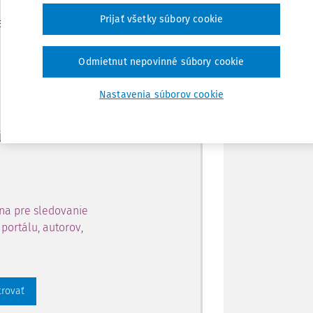
Zdieľať
Prijať všetky súbory cookie
je dostupný predplatiteľom
Poznámka
Odmietnut nepovinné súbory cookie
ahu a získajte prístup na 10
Nastavenia súborov cookie
 zaregistrovať.
 aj k vybranému obsahu:
na pre sledovanie
portálu, autorov,
trovať