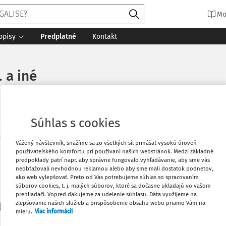
Mo
opisy
Predplatné
Kontakt
 a iné
Súhlas s cookies
Vytlačiť
Vážený návštevník, snažíme sa zo všetkých síl prinášať vysokú úroveň
Máte predplatné?
Prihláste sa
používateľského komfortu pri používaní našich webstránok. Medzi základné
predpoklady patrí napr. aby správne fungovalo vyhľadávanie, aby sme vás
neobťažovali nevhodnou reklamou alebo aby sme mali dostatok podnetov,
Obľúbené
ako web vylepšovať. Preto od Vás potrebujeme súhlas so spracovaním
súborov cookies, t. j. malých súborov, ktoré sa dočasne ukladajú vo vašom
prehliadači. Vopred ďakujeme za udelenie súhlasu. Dáta využijeme na
Stiahnuť
zlepšovanie našich služieb a prispôsobenie obsahu webu priamo Vám na
li len začiatok...
mieru.
Viac informácií