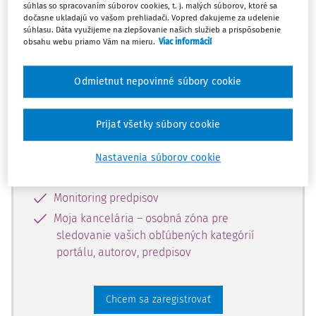
súhlas so spracovaním súborov cookies, t. j. malých súborov, ktoré sa
dostupný predplatiteľom portálu.
dočasne ukladajú vo vašom prehliadači. Vopred ďakujeme za udelenie
súhlasu. Dáta využijeme na zlepšovanie našich služieb a prispôsobenie
obsahu webu priamo Vám na mieru.
Viac informácií
Odomknite si prístup k odbornému
obsahu a získajte prístup na 10 dní
Odmietnut nepovinné súbory cookie
zdarma, stačí sa len zaregistrovať.
Prijať všetky súbory cookie
Vďaka registrácii získate prístup aj k
vybranému obsahu:
Nastavenia súborov cookie
Odborné články z časopisov
Monitoring predpisov
Moja kancelária – osobná zóna pre
sledovanie vašich obľúbených kategórií
portálu, autorov, predpisov
Chcem sa zaregistrovať