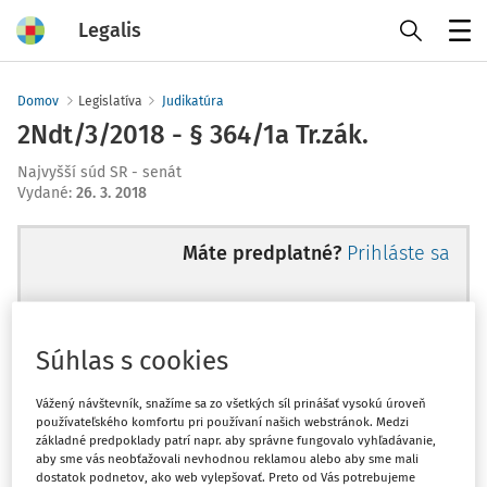
Legalis
Menu
Domov
Legislatíva
Judikatúra
2Ndt/3/2018 - § 364/1a Tr.zák.
Najvyšší súd SR - senát
Vydané
:
26. 3. 2018
Máte predplatné?
Prihláste sa
Súhlas s cookies
Ups, zatiaľ ste si prečítali len
začiatok...
Vážený návštevník, snažíme sa zo všetkých síl prinášať vysokú úroveň
používateľského komfortu pri používaní našich webstránok. Medzi
základné predpoklady patrí napr. aby správne fungovalo vyhľadávanie,
aby sme vás neobťažovali nevhodnou reklamou alebo aby sme mali
Celý odborný obsah z tejto oblasti je
dostatok podnetov, ako web vylepšovať. Preto od Vás potrebujeme