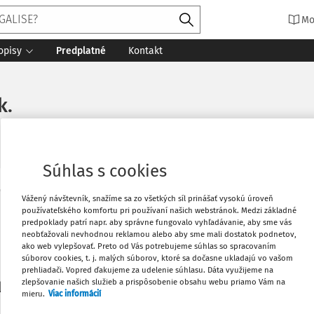
Mo
opisy
Predplatné
Kontakt
k.
Súhlas s cookies
Vytlačiť
Vážený návštevník, snažíme sa zo všetkých síl prinášať vysokú úroveň
Máte predplatné?
Prihláste sa
používateľského komfortu pri používaní našich webstránok. Medzi základné
predpoklady patrí napr. aby správne fungovalo vyhľadávanie, aby sme vás
neobťažovali nevhodnou reklamou alebo aby sme mali dostatok podnetov,
Obľúbené
ako web vylepšovať. Preto od Vás potrebujeme súhlas so spracovaním
súborov cookies, t. j. malých súborov, ktoré sa dočasne ukladajú vo vašom
prehliadači. Vopred ďakujeme za udelenie súhlasu. Dáta využijeme na
Stiahnuť
zlepšovanie našich služieb a prispôsobenie obsahu webu priamo Vám na
li len začiatok...
mieru.
Viac informácií