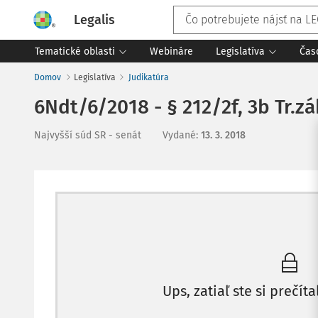
Legalis
Tematické oblasti
Webináre
Legislatíva
Čas
Domov
Legislatíva
Judikatúra
6Ndt/6/2018 - § 212/2f, 3b Tr.zá
Najvyšší súd SR - senát
Vydané
:
13. 3. 2018
Ups, zatiaľ ste si prečíta