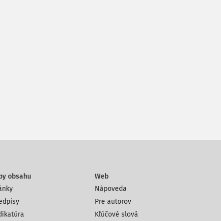
py obsahu
Web
ánky
Nápoveda
edpisy
Pre autorov
dikatúra
Kľúčové slová