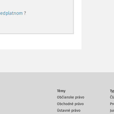
redplatnom
?
Témy
Ty
Občianske právo
Čl
Obchodné právo
Pr
Ústavné právo
Ju