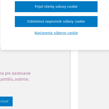
Zdieľať
Prijať všetky súbory cookie
je dostupný predplatiteľom
Poznámka
Odmietnut nepovinné súbory cookie
ahu a získajte prístup na 10
Nastavenia súborov cookie
 zaregistrovať.
 aj k vybranému obsahu:
na pre sledovanie
portálu, autorov,
trovať