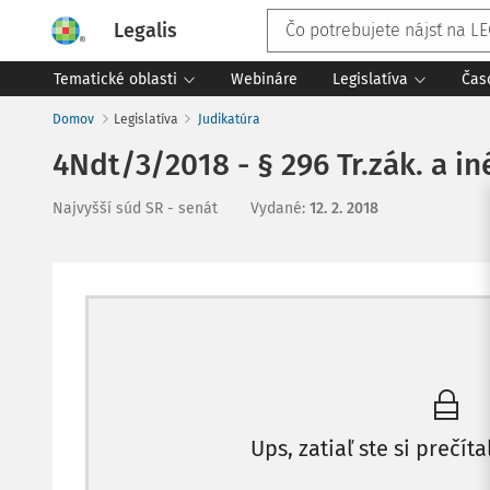
Legalis
Tematické oblasti
Webináre
Legislatíva
Čas
Domov
Legislatíva
Judikatúra
4Ndt/3/2018 - § 296 Tr.zák. a in
Najvyšší súd SR - senát
Vydané
:
12. 2. 2018
Ups, zatiaľ ste si prečíta