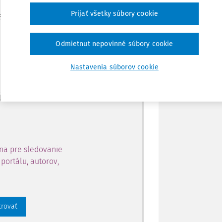
Zdieľať
Prijať všetky súbory cookie
je dostupný predplatiteľom
Poznámka
Odmietnut nepovinné súbory cookie
ahu a získajte prístup na 10
Nastavenia súborov cookie
 zaregistrovať.
 aj k vybranému obsahu:
na pre sledovanie
portálu, autorov,
trovať