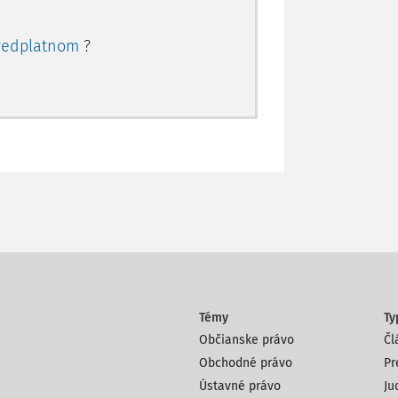
redplatnom
?
Témy
Ty
Občianske právo
Čl
Obchodné právo
Pr
Ústavné právo
Ju