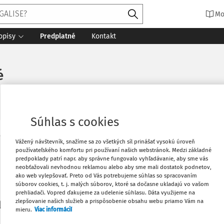
Mo
opisy
Predplatné
Kontakt
é
Súhlas s cookies
Vytlačiť
Vážený návštevník, snažíme sa zo všetkých síl prinášať vysokú úroveň
Máte predplatné?
Prihláste sa
používateľského komfortu pri používaní našich webstránok. Medzi základné
predpoklady patrí napr. aby správne fungovalo vyhľadávanie, aby sme vás
neobťažovali nevhodnou reklamou alebo aby sme mali dostatok podnetov,
Obľúbené
ako web vylepšovať. Preto od Vás potrebujeme súhlas so spracovaním
súborov cookies, t. j. malých súborov, ktoré sa dočasne ukladajú vo vašom
prehliadači. Vopred ďakujeme za udelenie súhlasu. Dáta využijeme na
Stiahnuť
zlepšovanie našich služieb a prispôsobenie obsahu webu priamo Vám na
li len začiatok...
mieru.
Viac informácií