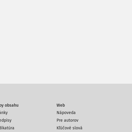
py obsahu
Web
ánky
Nápoveda
edpisy
Pre autorov
dikatúra
Kľúčové slová