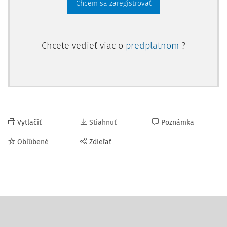
Chcem sa zaregistrovať
Chcete vedieť viac o
predplatnom
?
Vytlačiť
Stiahnuť
Poznámka
Obľúbené
Zdieľať