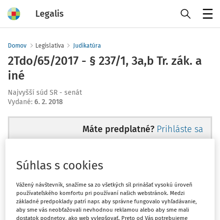
Legalis
Menu
Domov
Legislatíva
Judikatúra
2Tdo/65/2017 - § 237/1, 3a,b Tr. zák. a
iné
Najvyšší súd SR - senát
Vydané
:
6. 2. 2018
Máte predplatné?
Prihláste sa
Súhlas s cookies
Ups, zatiaľ ste si prečítali len
Vážený návštevník, snažíme sa zo všetkých síl prinášať vysokú úroveň
používateľského komfortu pri používaní našich webstránok. Medzi
začiatok...
základné predpoklady patrí napr. aby správne fungovalo vyhľadávanie,
aby sme vás neobťažovali nevhodnou reklamou alebo aby sme mali
dostatok podnetov, ako web vylepšovať. Preto od Vás potrebujeme