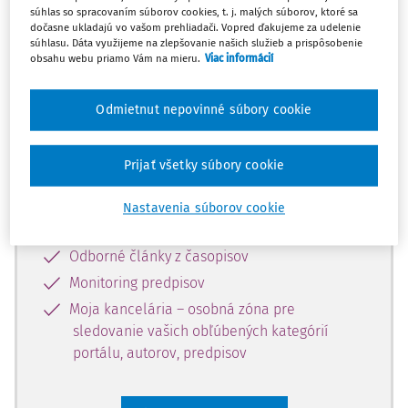
súhlas so spracovaním súborov cookies, t. j. malých súborov, ktoré sa
Celý odborný obsah z tejto oblasti je
dočasne ukladajú vo vašom prehliadači. Vopred ďakujeme za udelenie
súhlasu. Dáta využijeme na zlepšovanie našich služieb a prispôsobenie
dostupný predplatiteľom portálu.
obsahu webu priamo Vám na mieru.
Viac informácií
Odomknite si prístup k odbornému
Odmietnut nepovinné súbory cookie
obsahu a získajte prístup na 10 dní
zdarma, stačí sa len zaregistrovať.
Prijať všetky súbory cookie
Vďaka registrácii získate prístup aj k
Nastavenia súborov cookie
vybranému obsahu:
Odborné články z časopisov
Monitoring predpisov
Moja kancelária – osobná zóna pre
sledovanie vašich obľúbených kategórií
portálu, autorov, predpisov