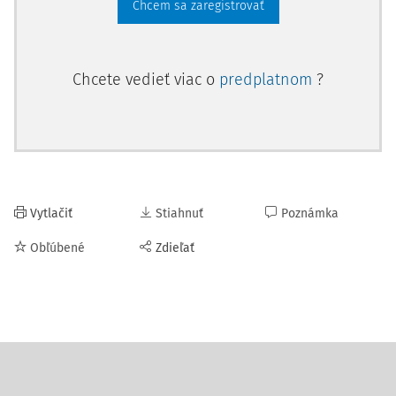
Chcem sa zaregistrovať
Chcete vedieť viac o
predplatnom
?
Vytlačiť
Stiahnuť
Poznámka
Obľúbené
Zdieľať