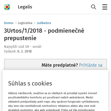
Legalis
Menu
Domov
Legislatíva
Judikatúra
3Urtos/1/2018 - podmienečné
prepustenie
Najvyšší súd SR - senát
Vydané
:
6. 2. 2018
Máte predplatné?
Prihláste sa
Súhlas s cookies
Ups, zatiaľ ste si prečítali len
Vážený návštevník, snažíme sa zo všetkých síl prinášať vysokú úroveň
používateľského komfortu pri používaní našich webstránok. Medzi
začiatok...
základné predpoklady patrí napr. aby správne fungovalo vyhľadávanie,
aby sme vás neobťažovali nevhodnou reklamou alebo aby sme mali
dostatok podnetov, ako web vylepšovať. Preto od Vás potrebujeme