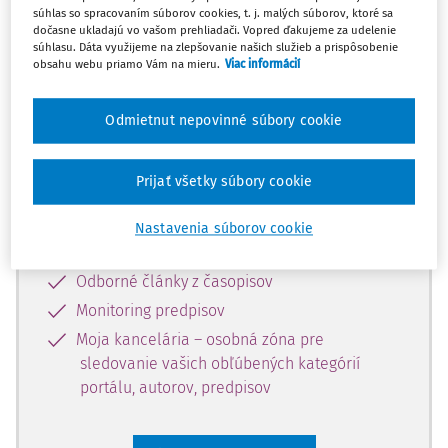
súhlas so spracovaním súborov cookies, t. j. malých súborov, ktoré sa
Celý odborný obsah z tejto oblasti je
dočasne ukladajú vo vašom prehliadači. Vopred ďakujeme za udelenie
súhlasu. Dáta využijeme na zlepšovanie našich služieb a prispôsobenie
dostupný predplatiteľom portálu.
obsahu webu priamo Vám na mieru.
Viac informácií
Odomknite si prístup k odbornému
Odmietnut nepovinné súbory cookie
obsahu a získajte prístup na 10 dní
zdarma, stačí sa len zaregistrovať.
Prijať všetky súbory cookie
Vďaka registrácii získate prístup aj k
Nastavenia súborov cookie
vybranému obsahu:
Odborné články z časopisov
Monitoring predpisov
Moja kancelária – osobná zóna pre
sledovanie vašich obľúbených kategórií
portálu, autorov, predpisov