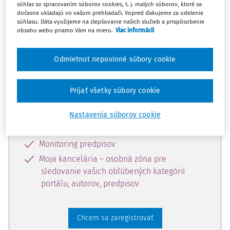
súhlas so spracovaním súborov cookies, t. j. malých súborov, ktoré sa
dostupný predplatiteľom portálu.
dočasne ukladajú vo vašom prehliadači. Vopred ďakujeme za udelenie
súhlasu. Dáta využijeme na zlepšovanie našich služieb a prispôsobenie
obsahu webu priamo Vám na mieru.
Viac informácií
Odomknite si prístup k odbornému
obsahu a získajte prístup na 10 dní
Odmietnut nepovinné súbory cookie
zdarma, stačí sa len zaregistrovať.
Prijať všetky súbory cookie
Vďaka registrácii získate prístup aj k
vybranému obsahu:
Nastavenia súborov cookie
Odborné články z časopisov
Monitoring predpisov
Moja kancelária – osobná zóna pre
sledovanie vašich obľúbených kategórií
portálu, autorov, predpisov
Chcem sa zaregistrovať