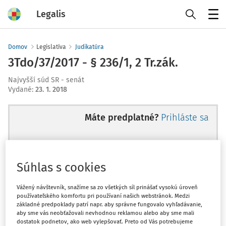
Legalis
Menu
Domov
Legislatíva
Judikatúra
3Tdo/37/2017 - § 236/1, 2 Tr.zák.
Najvyšší súd SR - senát
Vydané
:
23. 1. 2018
Máte predplatné?
Prihláste sa
Súhlas s cookies
Ups, zatiaľ ste si prečítali len
začiatok...
Vážený návštevník, snažíme sa zo všetkých síl prinášať vysokú úroveň
používateľského komfortu pri používaní našich webstránok. Medzi
základné predpoklady patrí napr. aby správne fungovalo vyhľadávanie,
aby sme vás neobťažovali nevhodnou reklamou alebo aby sme mali
Celý odborný obsah z tejto oblasti je
dostatok podnetov, ako web vylepšovať. Preto od Vás potrebujeme