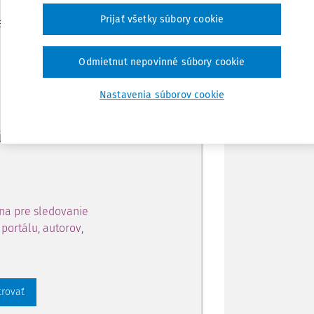
Zdieľať
Prijať všetky súbory cookie
je dostupný predplatiteľom
Poznámka
Odmietnut nepovinné súbory cookie
ahu a získajte prístup na 10
Nastavenia súborov cookie
 zaregistrovať.
 aj k vybranému obsahu:
na pre sledovanie
portálu, autorov,
trovať