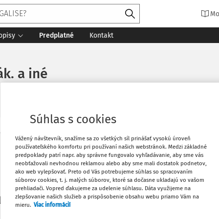
Mo
opisy
Predplatné
Kontakt
ák. a iné
Súhlas s cookies
Vytlačiť
Vážený návštevník, snažíme sa zo všetkých síl prinášať vysokú úroveň
Máte predplatné?
Prihláste sa
používateľského komfortu pri používaní našich webstránok. Medzi základné
predpoklady patrí napr. aby správne fungovalo vyhľadávanie, aby sme vás
neobťažovali nevhodnou reklamou alebo aby sme mali dostatok podnetov,
Obľúbené
ako web vylepšovať. Preto od Vás potrebujeme súhlas so spracovaním
súborov cookies, t. j. malých súborov, ktoré sa dočasne ukladajú vo vašom
prehliadači. Vopred ďakujeme za udelenie súhlasu. Dáta využijeme na
Stiahnuť
zlepšovanie našich služieb a prispôsobenie obsahu webu priamo Vám na
li len začiatok...
mieru.
Viac informácií