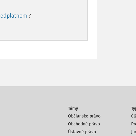
redplatnom
?
Témy
Ty
Občianske právo
Čl
Obchodné právo
Pr
Ústavné právo
Ju