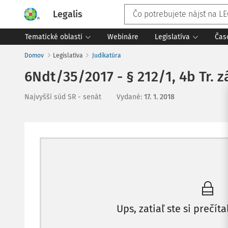
Legalis
Tematické oblasti
Webináre
Legislatíva
Čas
Domov
Legislatíva
Judikatúra
6Ndt/35/2017 - § 212/1, 4b Tr. z
Najvyšší súd SR - senát
Vydané
:
17. 1. 2018
Ups, zatiaľ ste si prečíta