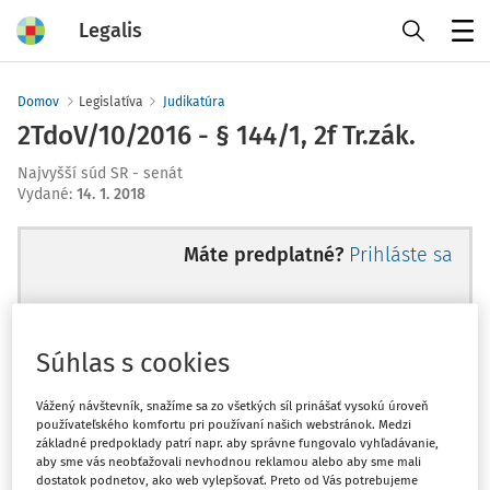
Legalis
Menu
Domov
Legislatíva
Judikatúra
2TdoV/10/2016 - § 144/1, 2f Tr.zák.
Najvyšší súd SR - senát
Vydané
:
14. 1. 2018
Máte predplatné?
Prihláste sa
Súhlas s cookies
Ups, zatiaľ ste si prečítali len
začiatok...
Vážený návštevník, snažíme sa zo všetkých síl prinášať vysokú úroveň
používateľského komfortu pri používaní našich webstránok. Medzi
základné predpoklady patrí napr. aby správne fungovalo vyhľadávanie,
aby sme vás neobťažovali nevhodnou reklamou alebo aby sme mali
Celý odborný obsah z tejto oblasti je
dostatok podnetov, ako web vylepšovať. Preto od Vás potrebujeme