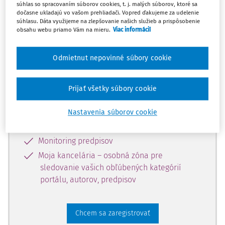
súhlas so spracovaním súborov cookies, t. j. malých súborov, ktoré sa
dostupný predplatiteľom portálu.
dočasne ukladajú vo vašom prehliadači. Vopred ďakujeme za udelenie
súhlasu. Dáta využijeme na zlepšovanie našich služieb a prispôsobenie
obsahu webu priamo Vám na mieru.
Viac informácií
Odomknite si prístup k odbornému
obsahu a získajte prístup na 10 dní
Odmietnut nepovinné súbory cookie
zdarma, stačí sa len zaregistrovať.
Prijať všetky súbory cookie
Vďaka registrácii získate prístup aj k
vybranému obsahu:
Nastavenia súborov cookie
Odborné články z časopisov
Monitoring predpisov
Moja kancelária – osobná zóna pre
sledovanie vašich obľúbených kategórií
portálu, autorov, predpisov
Chcem sa zaregistrovať