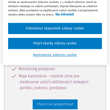
súhlas so spracovaním súborov cookies, t. j. malých súborov, ktoré sa
dostupný predplatiteľom portálu.
dočasne ukladajú vo vašom prehliadači. Vopred ďakujeme za udelenie
súhlasu. Dáta využijeme na zlepšovanie našich služieb a prispôsobenie
obsahu webu priamo Vám na mieru.
Viac informácií
Odomknite si prístup k odbornému
obsahu a získajte prístup na 10 dní
Odmietnut nepovinné súbory cookie
zdarma, stačí sa len zaregistrovať.
Prijať všetky súbory cookie
Vďaka registrácii získate prístup aj k
vybranému obsahu:
Nastavenia súborov cookie
Odborné články z časopisov
Monitoring predpisov
Moja kancelária – osobná zóna pre
sledovanie vašich obľúbených kategórií
portálu, autorov, predpisov
Chcem sa zaregistrovať