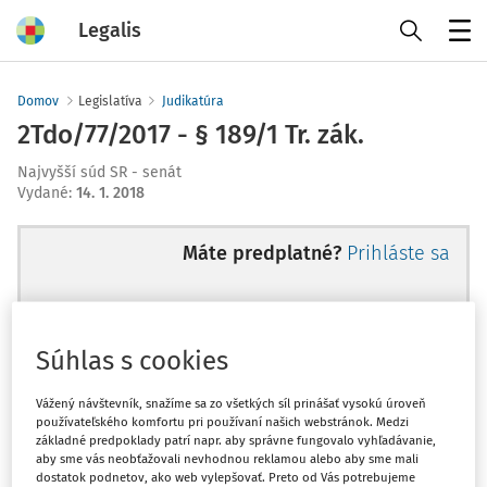
Legalis
Menu
Domov
Legislatíva
Judikatúra
2Tdo/77/2017 - § 189/1 Tr. zák.
Najvyšší súd SR - senát
Vydané
:
14. 1. 2018
Máte predplatné?
Prihláste sa
Súhlas s cookies
Ups, zatiaľ ste si prečítali len
začiatok...
Vážený návštevník, snažíme sa zo všetkých síl prinášať vysokú úroveň
používateľského komfortu pri používaní našich webstránok. Medzi
základné predpoklady patrí napr. aby správne fungovalo vyhľadávanie,
aby sme vás neobťažovali nevhodnou reklamou alebo aby sme mali
Celý odborný obsah z tejto oblasti je
dostatok podnetov, ako web vylepšovať. Preto od Vás potrebujeme