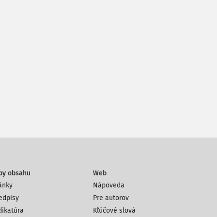
py obsahu
Web
ánky
Nápoveda
edpisy
Pre autorov
dikatúra
Kľúčové slová