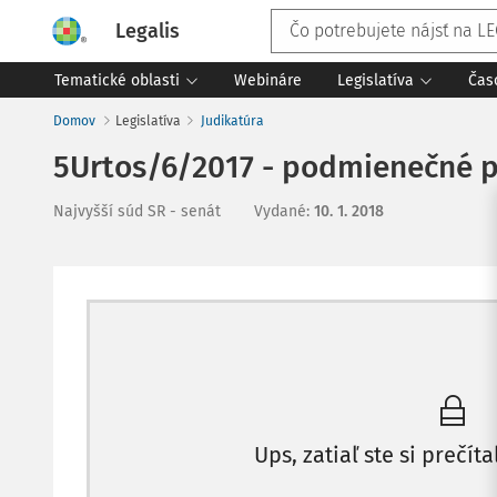
Legalis
Tematické oblasti
Webináre
Legislatíva
Čas
Domov
Legislatíva
Judikatúra
5Urtos/6/2017 - podmienečné p
Najvyšší súd SR - senát
Vydané
:
10. 1. 2018
Ups, zatiaľ ste si prečíta