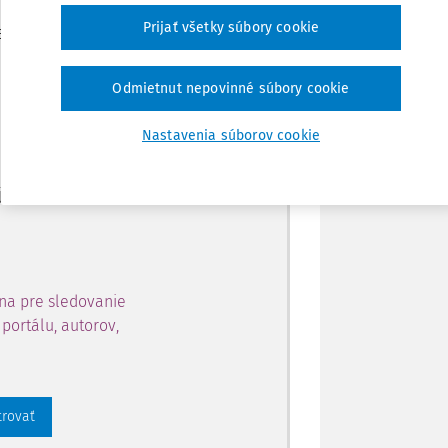
Zdieľať
Prijať všetky súbory cookie
je dostupný predplatiteľom
Poznámka
Odmietnut nepovinné súbory cookie
ahu a získajte prístup na 10
Nastavenia súborov cookie
 zaregistrovať.
 aj k vybranému obsahu:
na pre sledovanie
portálu, autorov,
trovať