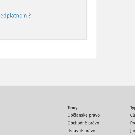
redplatnom
?
Témy
Ty
Občianske právo
Čl
Obchodné právo
Pr
Ústavné právo
Ju