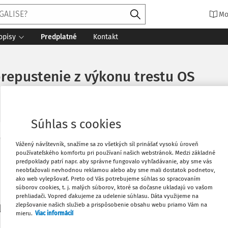
Mo
opisy
Predplatné
Kontakt
repustenie z výkonu trestu OS
Súhlas s cookies
Vytlačiť
Vážený návštevník, snažíme sa zo všetkých síl prinášať vysokú úroveň
Máte predplatné?
Prihláste sa
používateľského komfortu pri používaní našich webstránok. Medzi základné
predpoklady patrí napr. aby správne fungovalo vyhľadávanie, aby sme vás
neobťažovali nevhodnou reklamou alebo aby sme mali dostatok podnetov,
Obľúbené
ako web vylepšovať. Preto od Vás potrebujeme súhlas so spracovaním
súborov cookies, t. j. malých súborov, ktoré sa dočasne ukladajú vo vašom
prehliadači. Vopred ďakujeme za udelenie súhlasu. Dáta využijeme na
Stiahnuť
zlepšovanie našich služieb a prispôsobenie obsahu webu priamo Vám na
li len začiatok...
mieru.
Viac informácií