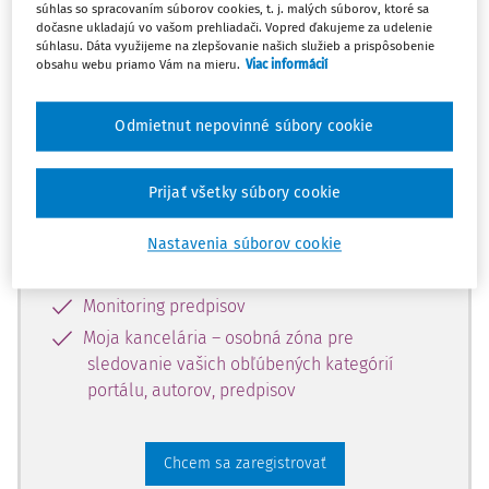
súhlas so spracovaním súborov cookies, t. j. malých súborov, ktoré sa
dostupný predplatiteľom portálu.
dočasne ukladajú vo vašom prehliadači. Vopred ďakujeme za udelenie
súhlasu. Dáta využijeme na zlepšovanie našich služieb a prispôsobenie
obsahu webu priamo Vám na mieru.
Viac informácií
Odomknite si prístup k odbornému
obsahu a získajte prístup na 10 dní
Odmietnut nepovinné súbory cookie
zdarma, stačí sa len zaregistrovať.
Prijať všetky súbory cookie
Vďaka registrácii získate prístup aj k
vybranému obsahu:
Nastavenia súborov cookie
Odborné články z časopisov
Monitoring predpisov
Moja kancelária – osobná zóna pre
sledovanie vašich obľúbených kategórií
portálu, autorov, predpisov
Chcem sa zaregistrovať