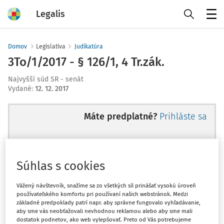
Legalis
Menu
Domov
Legislatíva
Judikatúra
3To/1/2017 - § 126/1, 4 Tr.zák.
Najvyšší súd SR - senát
Vydané
:
12. 12. 2017
Máte predplatné?
Prihláste sa
Súhlas s cookies
Ups, zatiaľ ste si prečítali len
začiatok...
Vážený návštevník, snažíme sa zo všetkých síl prinášať vysokú úroveň
používateľského komfortu pri používaní našich webstránok. Medzi
základné predpoklady patrí napr. aby správne fungovalo vyhľadávanie,
aby sme vás neobťažovali nevhodnou reklamou alebo aby sme mali
Celý odborný obsah z tejto oblasti je
dostatok podnetov, ako web vylepšovať. Preto od Vás potrebujeme