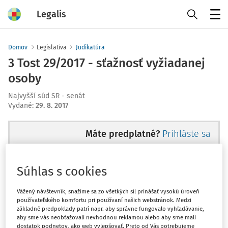
Legalis
Menu
Domov
Legislatíva
Judikatúra
3 Tost 29/2017 - sťažnosť vyžiadanej
osoby
Najvyšší súd SR - senát
Vydané
:
29. 8. 2017
Máte predplatné?
Prihláste sa
Súhlas s cookies
Ups, zatiaľ ste si prečítali len
Vážený návštevník, snažíme sa zo všetkých síl prinášať vysokú úroveň
používateľského komfortu pri používaní našich webstránok. Medzi
začiatok...
základné predpoklady patrí napr. aby správne fungovalo vyhľadávanie,
aby sme vás neobťažovali nevhodnou reklamou alebo aby sme mali
dostatok podnetov, ako web vylepšovať. Preto od Vás potrebujeme