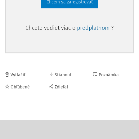
Chcem sa zaregistrovať
Chcete vedieť viac o
predplatnom
?
Vytlačiť
Stiahnuť
Poznámka
Obľúbené
Zdieľať