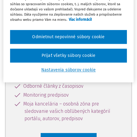
súhlas so spracovaním súborov cookies, t. j. malých súborov, ktoré sa
Celý odborný obsah z tejto oblasti je
dočasne ukladajú vo vašom prehliadači. Vopred ďakujeme za udelenie
súhlasu. Dáta využijeme na zlepšovanie našich služieb a prispôsobenie
dostupný predplatiteľom portálu.
obsahu webu priamo Vám na mieru.
Viac informácií
Odomknite si prístup k odbornému
Odmietnut nepovinné súbory cookie
obsahu a získajte prístup na 10 dní
zdarma, stačí sa len zaregistrovať.
Prijať všetky súbory cookie
Vďaka registrácii získate prístup aj k
Nastavenia súborov cookie
vybranému obsahu:
Odborné články z časopisov
Monitoring predpisov
Moja kancelária – osobná zóna pre
sledovanie vašich obľúbených kategórií
portálu, autorov, predpisov