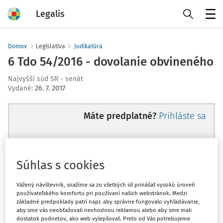
Legalis
Menu
Domov
Legislatíva
Judikatúra
6 Tdo 54/2016 - dovolanie obvineného
Najvyšší súd SR - senát
Vydané
:
26. 7. 2017
Máte predplatné?
Prihláste sa
Súhlas s cookies
Ups, zatiaľ ste si prečítali len
začiatok...
Vážený návštevník, snažíme sa zo všetkých síl prinášať vysokú úroveň
používateľského komfortu pri používaní našich webstránok. Medzi
základné predpoklady patrí napr. aby správne fungovalo vyhľadávanie,
aby sme vás neobťažovali nevhodnou reklamou alebo aby sme mali
Celý odborný obsah z tejto oblasti je
dostatok podnetov, ako web vylepšovať. Preto od Vás potrebujeme