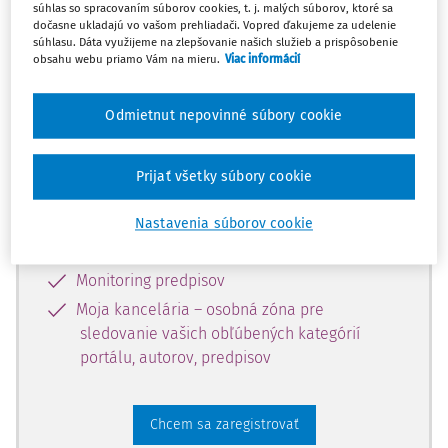
súhlas so spracovaním súborov cookies, t. j. malých súborov, ktoré sa
dostupný predplatiteľom portálu.
dočasne ukladajú vo vašom prehliadači. Vopred ďakujeme za udelenie
súhlasu. Dáta využijeme na zlepšovanie našich služieb a prispôsobenie
obsahu webu priamo Vám na mieru.
Viac informácií
Odomknite si prístup k odbornému
obsahu a získajte prístup na 10 dní
Odmietnut nepovinné súbory cookie
zdarma, stačí sa len zaregistrovať.
Prijať všetky súbory cookie
Vďaka registrácii získate prístup aj k
vybranému obsahu:
Nastavenia súborov cookie
Odborné články z časopisov
Monitoring predpisov
Moja kancelária – osobná zóna pre
sledovanie vašich obľúbených kategórií
portálu, autorov, predpisov
Chcem sa zaregistrovať