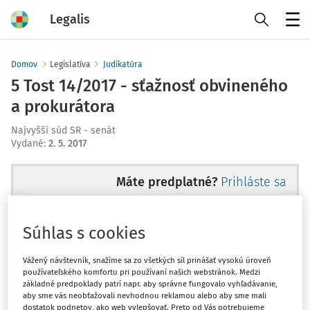
Legalis
Menu
Domov
Legislatíva
Judikatúra
5 Tost 14/2017 - sťažnosť obvineného
a prokurátora
Najvyšší súd SR - senát
Vydané
:
2. 5. 2017
Máte predplatné?
Prihláste sa
Súhlas s cookies
Ups, zatiaľ ste si prečítali len
Vážený návštevník, snažíme sa zo všetkých síl prinášať vysokú úroveň
používateľského komfortu pri používaní našich webstránok. Medzi
začiatok...
základné predpoklady patrí napr. aby správne fungovalo vyhľadávanie,
aby sme vás neobťažovali nevhodnou reklamou alebo aby sme mali
dostatok podnetov, ako web vylepšovať. Preto od Vás potrebujeme