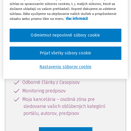
súhlas so spracovaním súborov cookies, t. j. malých súborov, ktoré sa
Celý odborný obsah z tejto oblasti je
dočasne ukladajú vo vašom prehliadači. Vopred ďakujeme za udelenie
súhlasu. Dáta využijeme na zlepšovanie našich služieb a prispôsobenie
dostupný predplatiteľom portálu.
obsahu webu priamo Vám na mieru.
Viac informácií
Odomknite si prístup k odbornému
Odmietnut nepovinné súbory cookie
obsahu a získajte prístup na 10 dní
zdarma, stačí sa len zaregistrovať.
Prijať všetky súbory cookie
Vďaka registrácii získate prístup aj k
Nastavenia súborov cookie
vybranému obsahu:
Odborné články z časopisov
Monitoring predpisov
Moja kancelária – osobná zóna pre
sledovanie vašich obľúbených kategórií
portálu, autorov, predpisov