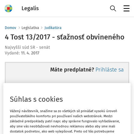
Legalis
Menu
Domov
Legislatíva
Judikatúra
4 Tost 13/2017 - sťažnosť obvineného
Najvyšší súd SR - senát
Vydané
:
11. 4. 2017
Máte predplatné?
Prihláste sa
Súhlas s cookies
Ups, zatiaľ ste si prečítali len
začiatok...
Vážený návštevník, snažíme sa zo všetkých síl prinášať vysokú úroveň
používateľského komfortu pri používaní našich webstránok. Medzi
základné predpoklady patrí napr. aby správne fungovalo vyhľadávanie,
aby sme vás neobťažovali nevhodnou reklamou alebo aby sme mali
Celý odborný obsah z tejto oblasti je
dostatok podnetov, ako web vylepšovať. Preto od Vás potrebujeme