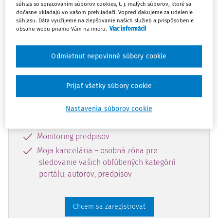
súhlas so spracovaním súborov cookies, t. j. malých súborov, ktoré sa
dostupný predplatiteľom portálu.
dočasne ukladajú vo vašom prehliadači. Vopred ďakujeme za udelenie
súhlasu. Dáta využijeme na zlepšovanie našich služieb a prispôsobenie
obsahu webu priamo Vám na mieru.
Viac informácií
Odomknite si prístup k odbornému
obsahu a získajte prístup na 10 dní
Odmietnut nepovinné súbory cookie
zdarma, stačí sa len zaregistrovať.
Prijať všetky súbory cookie
Vďaka registrácii získate prístup aj k
vybranému obsahu:
Nastavenia súborov cookie
Odborné články z časopisov
Monitoring predpisov
Moja kancelária – osobná zóna pre
sledovanie vašich obľúbených kategórií
portálu, autorov, predpisov
Chcem sa zaregistrovať