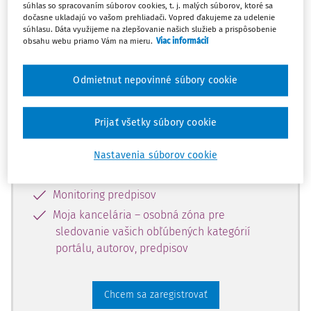
súhlas so spracovaním súborov cookies, t. j. malých súborov, ktoré sa
dostupný predplatiteľom portálu.
dočasne ukladajú vo vašom prehliadači. Vopred ďakujeme za udelenie
súhlasu. Dáta využijeme na zlepšovanie našich služieb a prispôsobenie
obsahu webu priamo Vám na mieru.
Viac informácií
Odomknite si prístup k odbornému
obsahu a získajte prístup na 10 dní
Odmietnut nepovinné súbory cookie
zdarma, stačí sa len zaregistrovať.
Prijať všetky súbory cookie
Vďaka registrácii získate prístup aj k
vybranému obsahu:
Nastavenia súborov cookie
Odborné články z časopisov
Monitoring predpisov
Moja kancelária – osobná zóna pre
sledovanie vašich obľúbených kategórií
portálu, autorov, predpisov
Chcem sa zaregistrovať