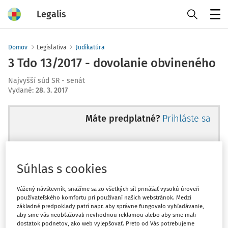
Legalis
Menu
Domov
Legislatíva
Judikatúra
3 Tdo 13/2017 - dovolanie obvineného
Najvyšší súd SR - senát
Vydané
:
28. 3. 2017
Máte predplatné?
Prihláste sa
Súhlas s cookies
Ups, zatiaľ ste si prečítali len
začiatok...
Vážený návštevník, snažíme sa zo všetkých síl prinášať vysokú úroveň
používateľského komfortu pri používaní našich webstránok. Medzi
základné predpoklady patrí napr. aby správne fungovalo vyhľadávanie,
aby sme vás neobťažovali nevhodnou reklamou alebo aby sme mali
Celý odborný obsah z tejto oblasti je
dostatok podnetov, ako web vylepšovať. Preto od Vás potrebujeme