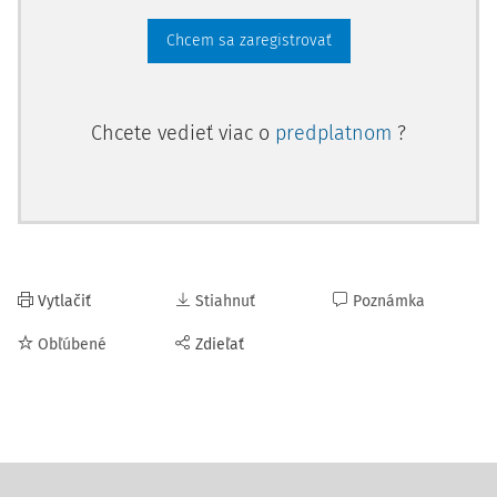
Chcem sa zaregistrovať
Chcete vedieť viac o
predplatnom
?
Vytlačiť
Stiahnuť
Poznámka
Obľúbené
Zdieľať