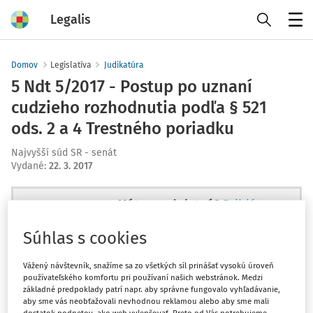
Legalis
Menu
Domov
Legislatíva
Judikatúra
5 Ndt 5/2017 - Postup po uznaní
cudzieho rozhodnutia podľa § 521
ods. 2 a 4 Trestného poriadku
Najvyšší súd SR - senát
Vydané
:
22. 3. 2017
Máte predplatné?
Prihláste sa
Súhlas s cookies
Vážený návštevník, snažíme sa zo všetkých síl prinášať vysokú úroveň
používateľského komfortu pri používaní našich webstránok. Medzi
Ups, zatiaľ ste si prečítali len
základné predpoklady patrí napr. aby správne fungovalo vyhľadávanie,
začiatok...
aby sme vás neobťažovali nevhodnou reklamou alebo aby sme mali