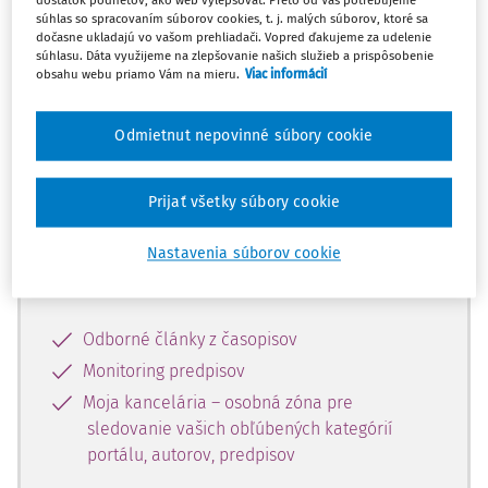
dostatok podnetov, ako web vylepšovať. Preto od Vás potrebujeme
súhlas so spracovaním súborov cookies, t. j. malých súborov, ktoré sa
dočasne ukladajú vo vašom prehliadači. Vopred ďakujeme za udelenie
Celý odborný obsah z tejto oblasti je
súhlasu. Dáta využijeme na zlepšovanie našich služieb a prispôsobenie
obsahu webu priamo Vám na mieru.
Viac informácií
dostupný predplatiteľom portálu.
Odmietnut nepovinné súbory cookie
Odomknite si prístup k odbornému
obsahu a získajte prístup na 10 dní
zdarma, stačí sa len zaregistrovať.
Prijať všetky súbory cookie
Nastavenia súborov cookie
Vďaka registrácii získate prístup aj k
vybranému obsahu:
Odborné články z časopisov
Monitoring predpisov
Moja kancelária – osobná zóna pre
sledovanie vašich obľúbených kategórií
portálu, autorov, predpisov