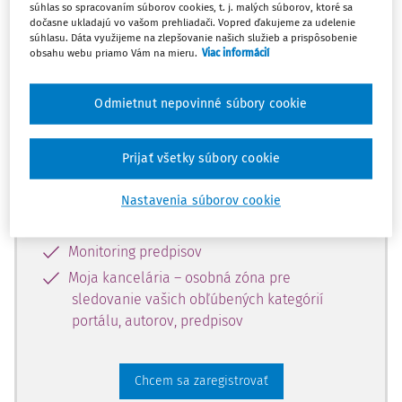
súhlas so spracovaním súborov cookies, t. j. malých súborov, ktoré sa
dostupný predplatiteľom portálu.
dočasne ukladajú vo vašom prehliadači. Vopred ďakujeme za udelenie
súhlasu. Dáta využijeme na zlepšovanie našich služieb a prispôsobenie
obsahu webu priamo Vám na mieru.
Viac informácií
Odomknite si prístup k odbornému
obsahu a získajte prístup na 10 dní
Odmietnut nepovinné súbory cookie
zdarma, stačí sa len zaregistrovať.
Prijať všetky súbory cookie
Vďaka registrácii získate prístup aj k
vybranému obsahu:
Nastavenia súborov cookie
Odborné články z časopisov
Monitoring predpisov
Moja kancelária – osobná zóna pre
sledovanie vašich obľúbených kategórií
portálu, autorov, predpisov
Chcem sa zaregistrovať