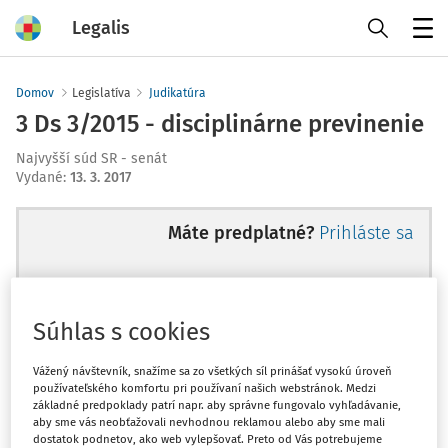
Legalis
Menu
Domov
Legislatíva
Judikatúra
3 Ds 3/2015 - disciplinárne previnenie
Najvyšší súd SR - senát
Vydané
:
13. 3. 2017
Máte predplatné?
Prihláste sa
Súhlas s cookies
Ups, zatiaľ ste si prečítali len
začiatok...
Vážený návštevník, snažíme sa zo všetkých síl prinášať vysokú úroveň
používateľského komfortu pri používaní našich webstránok. Medzi
základné predpoklady patrí napr. aby správne fungovalo vyhľadávanie,
aby sme vás neobťažovali nevhodnou reklamou alebo aby sme mali
Celý odborný obsah z tejto oblasti je
dostatok podnetov, ako web vylepšovať. Preto od Vás potrebujeme