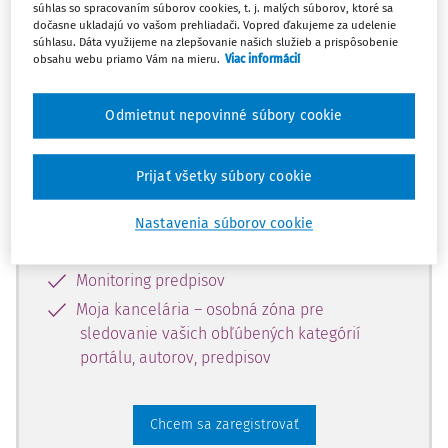
súhlas so spracovaním súborov cookies, t. j. malých súborov, ktoré sa
dostupný predplatiteľom portálu.
dočasne ukladajú vo vašom prehliadači. Vopred ďakujeme za udelenie
súhlasu. Dáta využijeme na zlepšovanie našich služieb a prispôsobenie
obsahu webu priamo Vám na mieru.
Viac informácií
Odomknite si prístup k odbornému
obsahu a získajte prístup na 10 dní
Odmietnut nepovinné súbory cookie
zdarma, stačí sa len zaregistrovať.
Prijať všetky súbory cookie
Vďaka registrácii získate prístup aj k
vybranému obsahu:
Nastavenia súborov cookie
Odborné články z časopisov
Monitoring predpisov
Moja kancelária – osobná zóna pre
sledovanie vašich obľúbených kategórií
portálu, autorov, predpisov
Chcem sa zaregistrovať