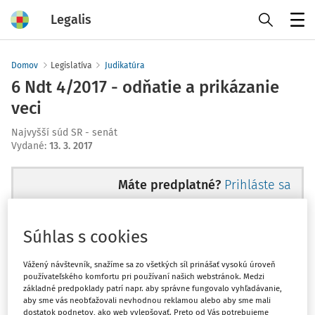
Legalis
Menu
Domov
Legislatíva
Judikatúra
6 Ndt 4/2017 - odňatie a prikázanie
veci
Najvyšší súd SR - senát
Vydané
:
13. 3. 2017
Máte predplatné?
Prihláste sa
Súhlas s cookies
Ups, zatiaľ ste si prečítali len
Vážený návštevník, snažíme sa zo všetkých síl prinášať vysokú úroveň
používateľského komfortu pri používaní našich webstránok. Medzi
začiatok...
základné predpoklady patrí napr. aby správne fungovalo vyhľadávanie,
aby sme vás neobťažovali nevhodnou reklamou alebo aby sme mali
dostatok podnetov, ako web vylepšovať. Preto od Vás potrebujeme