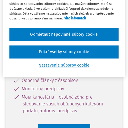
súhlas so spracovaním súborov cookies, t. j. malých súborov, ktoré sa
Celý odborný obsah z tejto oblasti je
dočasne ukladajú vo vašom prehliadači. Vopred ďakujeme za udelenie
súhlasu. Dáta využijeme na zlepšovanie našich služieb a prispôsobenie
dostupný predplatiteľom portálu.
obsahu webu priamo Vám na mieru.
Viac informácií
Odomknite si prístup k odbornému
Odmietnut nepovinné súbory cookie
obsahu a získajte prístup na 10 dní
zdarma, stačí sa len zaregistrovať.
Prijať všetky súbory cookie
Vďaka registrácii získate prístup aj k
Nastavenia súborov cookie
vybranému obsahu:
Odborné články z časopisov
Monitoring predpisov
Moja kancelária – osobná zóna pre
sledovanie vašich obľúbených kategórií
portálu, autorov, predpisov