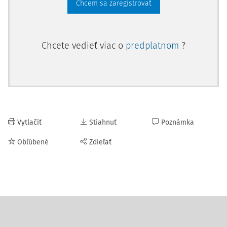
Chcem sa zaregistrovať
Chcete vedieť viac o
predplatnom
?
Vytlačiť
Stiahnuť
Poznámka
Obľúbené
Zdieľať