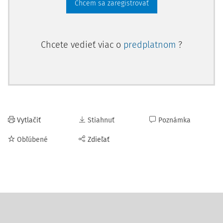
Chcem sa zaregistrovať
Chcete vedieť viac o
predplatnom
?
Vytlačiť
Stiahnuť
Poznámka
Obľúbené
Zdieľať