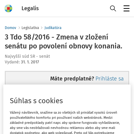
Legalis
Menu
Domov
Legislatíva
Judikatúra
3 Tdo 58/2016 - Zmena v zložení
senátu po povolení obnovy konania.
Najvyšší súd SR - senát
Vydané
:
31. 1. 2017
Máte predplatné?
Prihláste sa
Súhlas s cookies
Ups, zatiaľ ste si prečítali len
Vážený návštevník, snažíme sa zo všetkých síl prinášať vysokú úroveň
používateľského komfortu pri používaní našich webstránok. Medzi
začiatok...
základné predpoklady patrí napr. aby správne fungovalo vyhľadávanie,
aby sme vás neobťažovali nevhodnou reklamou alebo aby sme mali
dostatok podnetov, ako web vylepšovať. Preto od Vás potrebujeme