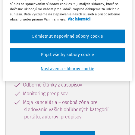
súhlas so spracovaním súborov cookies, t. j. malých súborov, ktoré sa
Celý odborný obsah z tejto oblasti je
dočasne ukladajú vo vašom prehliadači. Vopred ďakujeme za udelenie
súhlasu. Dáta využijeme na zlepšovanie našich služieb a prispôsobenie
dostupný predplatiteľom portálu.
obsahu webu priamo Vám na mieru.
Viac informácií
Odomknite si prístup k odbornému
Odmietnut nepovinné súbory cookie
obsahu a získajte prístup na 10 dní
zdarma, stačí sa len zaregistrovať.
Prijať všetky súbory cookie
Vďaka registrácii získate prístup aj k
Nastavenia súborov cookie
vybranému obsahu:
Odborné články z časopisov
Monitoring predpisov
Moja kancelária – osobná zóna pre
sledovanie vašich obľúbených kategórií
portálu, autorov, predpisov