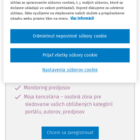
súhlas so spracovaním súborov cookies, t. j. malých súborov, ktoré sa
dostupný predplatiteľom portálu.
dočasne ukladajú vo vašom prehliadači. Vopred ďakujeme za udelenie
súhlasu. Dáta využijeme na zlepšovanie našich služieb a prispôsobenie
obsahu webu priamo Vám na mieru.
Viac informácií
Odomknite si prístup k odbornému
obsahu a získajte prístup na 10 dní
Odmietnut nepovinné súbory cookie
zdarma, stačí sa len zaregistrovať.
Prijať všetky súbory cookie
Vďaka registrácii získate prístup aj k
vybranému obsahu:
Nastavenia súborov cookie
Odborné články z časopisov
Monitoring predpisov
Moja kancelária – osobná zóna pre
sledovanie vašich obľúbených kategórií
portálu, autorov, predpisov
Chcem sa zaregistrovať