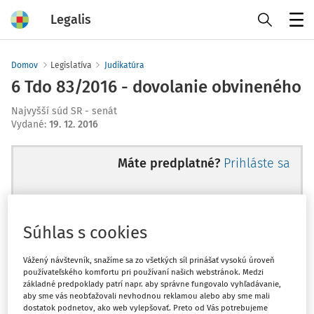
Legalis
Menu
Domov
Legislatíva
Judikatúra
6 Tdo 83/2016 - dovolanie obvineného
Najvyšší súd SR - senát
Vydané
:
19. 12. 2016
Máte predplatné?
Prihláste sa
Súhlas s cookies
Ups, zatiaľ ste si prečítali len
začiatok...
Vážený návštevník, snažíme sa zo všetkých síl prinášať vysokú úroveň
používateľského komfortu pri používaní našich webstránok. Medzi
základné predpoklady patrí napr. aby správne fungovalo vyhľadávanie,
aby sme vás neobťažovali nevhodnou reklamou alebo aby sme mali
Celý odborný obsah z tejto oblasti je
dostatok podnetov, ako web vylepšovať. Preto od Vás potrebujeme