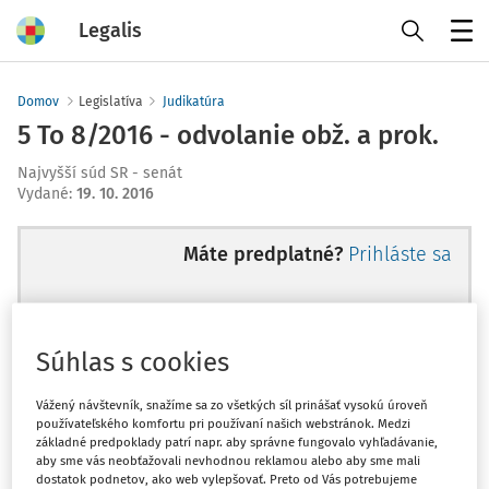
Legalis
Menu
Domov
Legislatíva
Judikatúra
5 To 8/2016 - odvolanie obž. a prok.
Najvyšší súd SR - senát
Vydané
:
19. 10. 2016
Máte predplatné?
Prihláste sa
Súhlas s cookies
Ups, zatiaľ ste si prečítali len
začiatok...
Vážený návštevník, snažíme sa zo všetkých síl prinášať vysokú úroveň
používateľského komfortu pri používaní našich webstránok. Medzi
základné predpoklady patrí napr. aby správne fungovalo vyhľadávanie,
aby sme vás neobťažovali nevhodnou reklamou alebo aby sme mali
Celý odborný obsah z tejto oblasti je
dostatok podnetov, ako web vylepšovať. Preto od Vás potrebujeme