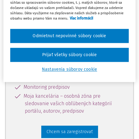
súhlas so spracovaním súborov cookies, t. j. malých súborov, ktoré sa
dostupný predplatiteľom portálu.
dočasne ukladajú vo vašom prehliadači. Vopred ďakujeme za udelenie
súhlasu. Dáta využijeme na zlepšovanie našich služieb a prispôsobenie
obsahu webu priamo Vám na mieru.
Viac informácií
Odomknite si prístup k odbornému
obsahu a získajte prístup na 10 dní
Odmietnut nepovinné súbory cookie
zdarma, stačí sa len zaregistrovať.
Prijať všetky súbory cookie
Vďaka registrácii získate prístup aj k
vybranému obsahu:
Nastavenia súborov cookie
Odborné články z časopisov
Monitoring predpisov
Moja kancelária – osobná zóna pre
sledovanie vašich obľúbených kategórií
portálu, autorov, predpisov
Chcem sa zaregistrovať