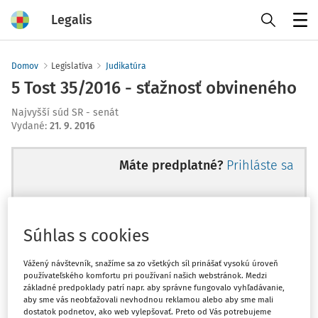
Legalis
Menu
Domov
Legislatíva
Judikatúra
5 Tost 35/2016 - sťažnosť obvineného
Najvyšší súd SR - senát
Vydané
:
21. 9. 2016
Máte predplatné?
Prihláste sa
Súhlas s cookies
Ups, zatiaľ ste si prečítali len
začiatok...
Vážený návštevník, snažíme sa zo všetkých síl prinášať vysokú úroveň
používateľského komfortu pri používaní našich webstránok. Medzi
základné predpoklady patrí napr. aby správne fungovalo vyhľadávanie,
aby sme vás neobťažovali nevhodnou reklamou alebo aby sme mali
Celý odborný obsah z tejto oblasti je
dostatok podnetov, ako web vylepšovať. Preto od Vás potrebujeme