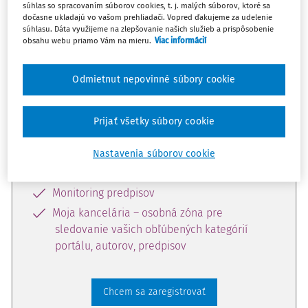
súhlas so spracovaním súborov cookies, t. j. malých súborov, ktoré sa
dostupný predplatiteľom portálu.
dočasne ukladajú vo vašom prehliadači. Vopred ďakujeme za udelenie
súhlasu. Dáta využijeme na zlepšovanie našich služieb a prispôsobenie
obsahu webu priamo Vám na mieru.
Viac informácií
Odomknite si prístup k odbornému
obsahu a získajte prístup na 10 dní
Odmietnut nepovinné súbory cookie
zdarma, stačí sa len zaregistrovať.
Prijať všetky súbory cookie
Vďaka registrácii získate prístup aj k
vybranému obsahu:
Nastavenia súborov cookie
Odborné články z časopisov
Monitoring predpisov
Moja kancelária – osobná zóna pre
sledovanie vašich obľúbených kategórií
portálu, autorov, predpisov
Chcem sa zaregistrovať