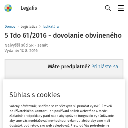
Legalis
Menu
Domov
Legislatíva
Judikatúra
5 Tdo 61/2016 - dovolanie obvineného
Najvyšší súd SR - senát
Vydané
:
17. 8. 2016
Máte predplatné?
Prihláste sa
Súhlas s cookies
Ups, zatiaľ ste si prečítali len
začiatok...
Vážený návštevník, snažíme sa zo všetkých síl prinášať vysokú úroveň
používateľského komfortu pri používaní našich webstránok. Medzi
základné predpoklady patrí napr. aby správne fungovalo vyhľadávanie,
aby sme vás neobťažovali nevhodnou reklamou alebo aby sme mali
Celý odborný obsah z tejto oblasti je
dostatok podnetov, ako web vylepšovať. Preto od Vás potrebujeme