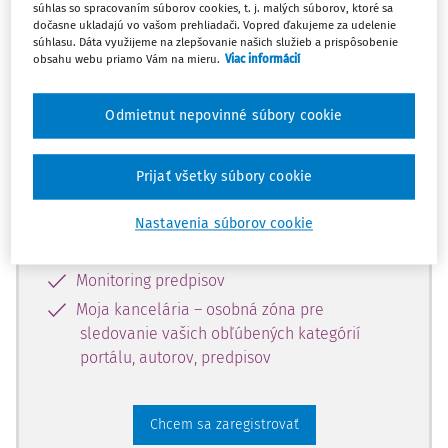
súhlas so spracovaním súborov cookies, t. j. malých súborov, ktoré sa
dostupný predplatiteľom portálu.
dočasne ukladajú vo vašom prehliadači. Vopred ďakujeme za udelenie
súhlasu. Dáta využijeme na zlepšovanie našich služieb a prispôsobenie
obsahu webu priamo Vám na mieru.
Viac informácií
Odomknite si prístup k odbornému
obsahu a získajte prístup na 10 dní
Odmietnut nepovinné súbory cookie
zdarma, stačí sa len zaregistrovať.
Prijať všetky súbory cookie
Vďaka registrácii získate prístup aj k
vybranému obsahu:
Nastavenia súborov cookie
Odborné články z časopisov
Monitoring predpisov
Moja kancelária – osobná zóna pre
sledovanie vašich obľúbených kategórií
portálu, autorov, predpisov
Chcem sa zaregistrovať