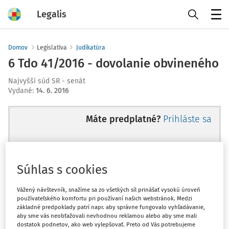
Legalis
Menu
Domov
Legislatíva
Judikatúra
6 Tdo 41/2016 - dovolanie obvineného
Najvyšší súd SR - senát
Vydané
:
14. 6. 2016
Máte predplatné?
Prihláste sa
Súhlas s cookies
Ups, zatiaľ ste si prečítali len
začiatok...
Vážený návštevník, snažíme sa zo všetkých síl prinášať vysokú úroveň
používateľského komfortu pri používaní našich webstránok. Medzi
základné predpoklady patrí napr. aby správne fungovalo vyhľadávanie,
aby sme vás neobťažovali nevhodnou reklamou alebo aby sme mali
Celý odborný obsah z tejto oblasti je
dostatok podnetov, ako web vylepšovať. Preto od Vás potrebujeme