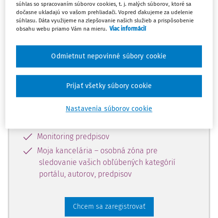
súhlas so spracovaním súborov cookies, t. j. malých súborov, ktoré sa
dostupný predplatiteľom portálu.
dočasne ukladajú vo vašom prehliadači. Vopred ďakujeme za udelenie
súhlasu. Dáta využijeme na zlepšovanie našich služieb a prispôsobenie
obsahu webu priamo Vám na mieru.
Viac informácií
Odomknite si prístup k odbornému
obsahu a získajte prístup na 10 dní
Odmietnut nepovinné súbory cookie
zdarma, stačí sa len zaregistrovať.
Prijať všetky súbory cookie
Vďaka registrácii získate prístup aj k
vybranému obsahu:
Nastavenia súborov cookie
Odborné články z časopisov
Monitoring predpisov
Moja kancelária – osobná zóna pre
sledovanie vašich obľúbených kategórií
portálu, autorov, predpisov
Chcem sa zaregistrovať