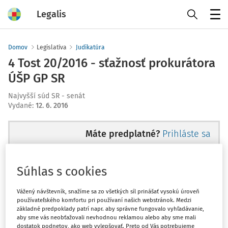
Legalis
Menu
Domov
Legislatíva
Judikatúra
4 Tost 20/2016 - sťažnosť prokurátora
ÚŠP GP SR
Najvyšší súd SR - senát
Vydané
:
12. 6. 2016
Máte predplatné?
Prihláste sa
Súhlas s cookies
Ups, zatiaľ ste si prečítali len
Vážený návštevník, snažíme sa zo všetkých síl prinášať vysokú úroveň
používateľského komfortu pri používaní našich webstránok. Medzi
začiatok...
základné predpoklady patrí napr. aby správne fungovalo vyhľadávanie,
aby sme vás neobťažovali nevhodnou reklamou alebo aby sme mali
dostatok podnetov, ako web vylepšovať. Preto od Vás potrebujeme