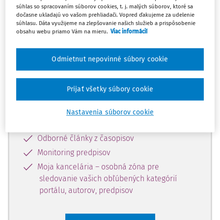
súhlas so spracovaním súborov cookies, t. j. malých súborov, ktoré sa
Celý odborný obsah z tejto oblasti je
dočasne ukladajú vo vašom prehliadači. Vopred ďakujeme za udelenie
súhlasu. Dáta využijeme na zlepšovanie našich služieb a prispôsobenie
dostupný predplatiteľom portálu.
obsahu webu priamo Vám na mieru.
Viac informácií
Odomknite si prístup k odbornému
Odmietnut nepovinné súbory cookie
obsahu a získajte prístup na 10 dní
zdarma, stačí sa len zaregistrovať.
Prijať všetky súbory cookie
Vďaka registrácii získate prístup aj k
Nastavenia súborov cookie
vybranému obsahu:
Odborné články z časopisov
Monitoring predpisov
Moja kancelária – osobná zóna pre
sledovanie vašich obľúbených kategórií
portálu, autorov, predpisov