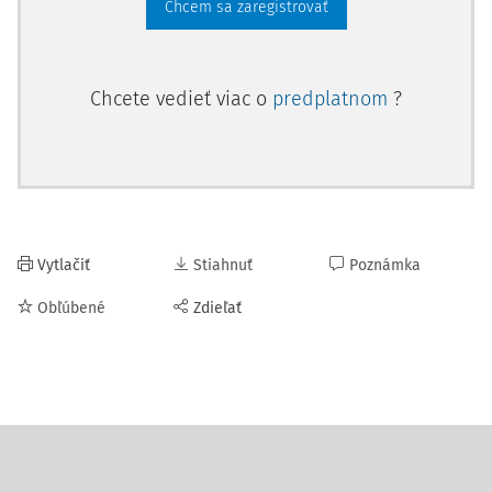
Chcem sa zaregistrovať
Chcete vedieť viac o
predplatnom
?
Vytlačiť
Stiahnuť
Poznámka
Obľúbené
Zdieľať