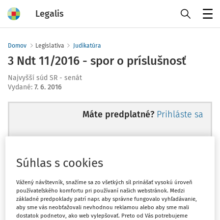
Legalis
Menu
Domov
Legislatíva
Judikatúra
3 Ndt 11/2016 - spor o príslušnosť
Najvyšší súd SR - senát
Vydané
:
7. 6. 2016
Máte predplatné?
Prihláste sa
Súhlas s cookies
Ups, zatiaľ ste si prečítali len
začiatok...
Vážený návštevník, snažíme sa zo všetkých síl prinášať vysokú úroveň
používateľského komfortu pri používaní našich webstránok. Medzi
základné predpoklady patrí napr. aby správne fungovalo vyhľadávanie,
aby sme vás neobťažovali nevhodnou reklamou alebo aby sme mali
Celý odborný obsah z tejto oblasti je
dostatok podnetov, ako web vylepšovať. Preto od Vás potrebujeme