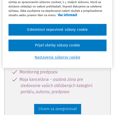
súhlas so spracovaním súborov cookies, t. j. malých súborov, ktoré sa
dostupný predplatiteľom portálu.
dočasne ukladajú vo vašom prehliadači. Vopred ďakujeme za udelenie
súhlasu. Dáta využijeme na zlepšovanie našich služieb a prispôsobenie
obsahu webu priamo Vám na mieru.
Viac informácií
Odomknite si prístup k odbornému
obsahu a získajte prístup na 10 dní
Odmietnut nepovinné súbory cookie
zdarma, stačí sa len zaregistrovať.
Prijať všetky súbory cookie
Vďaka registrácii získate prístup aj k
vybranému obsahu:
Nastavenia súborov cookie
Odborné články z časopisov
Monitoring predpisov
Moja kancelária – osobná zóna pre
sledovanie vašich obľúbených kategórií
portálu, autorov, predpisov
Chcem sa zaregistrovať