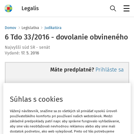
Legalis
Menu
Domov
Legislatíva
Judikatúra
6 Tdo 33/2016 - dovolanie obvineného
Najvyšší súd SR - senát
Vydané
:
17. 5. 2016
Máte predplatné?
Prihláste sa
Súhlas s cookies
Ups, zatiaľ ste si prečítali len
začiatok...
Vážený návštevník, snažíme sa zo všetkých síl prinášať vysokú úroveň
používateľského komfortu pri používaní našich webstránok. Medzi
základné predpoklady patrí napr. aby správne fungovalo vyhľadávanie,
aby sme vás neobťažovali nevhodnou reklamou alebo aby sme mali
Celý odborný obsah z tejto oblasti je
dostatok podnetov, ako web vylepšovať. Preto od Vás potrebujeme