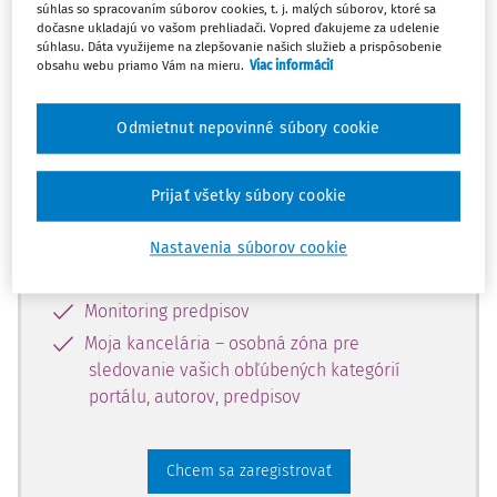
súhlas so spracovaním súborov cookies, t. j. malých súborov, ktoré sa
dostupný predplatiteľom portálu.
dočasne ukladajú vo vašom prehliadači. Vopred ďakujeme za udelenie
súhlasu. Dáta využijeme na zlepšovanie našich služieb a prispôsobenie
obsahu webu priamo Vám na mieru.
Viac informácií
Odomknite si prístup k odbornému
obsahu a získajte prístup na 10 dní
Odmietnut nepovinné súbory cookie
zdarma, stačí sa len zaregistrovať.
Prijať všetky súbory cookie
Vďaka registrácii získate prístup aj k
vybranému obsahu:
Nastavenia súborov cookie
Odborné články z časopisov
Monitoring predpisov
Moja kancelária – osobná zóna pre
sledovanie vašich obľúbených kategórií
portálu, autorov, predpisov
Chcem sa zaregistrovať