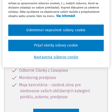
súhlas so spracovaním súborov cookies, t. j. malých súborov, ktoré sa
Celý odborný obsah z tejto oblasti je
dočasne ukladajú vo vašom prehliadači. Vopred ďakujeme za udelenie
súhlasu. Dáta využijeme na zlepšovanie našich služieb a prispôsobenie
dostupný predplatiteľom portálu.
obsahu webu priamo Vám na mieru.
Viac informácií
Odomknite si prístup k odbornému
Odmietnut nepovinné súbory cookie
obsahu a získajte prístup na 10 dní
zdarma, stačí sa len zaregistrovať.
Prijať všetky súbory cookie
Vďaka registrácii získate prístup aj k
Nastavenia súborov cookie
vybranému obsahu:
Odborné články z časopisov
Monitoring predpisov
Moja kancelária – osobná zóna pre
sledovanie vašich obľúbených kategórií
portálu, autorov, predpisov