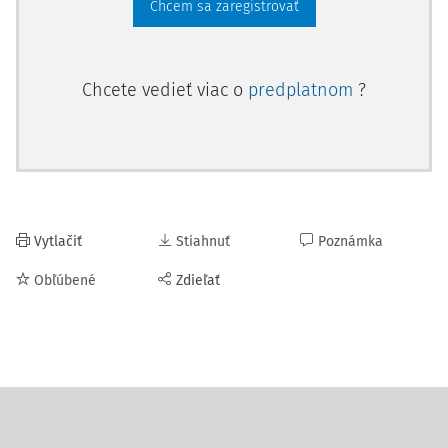
Chcem sa zaregistrovať
Chcete vedieť viac o
predplatnom
?
Vytlačiť
Stiahnuť
Poznámka
Obľúbené
Zdieľať