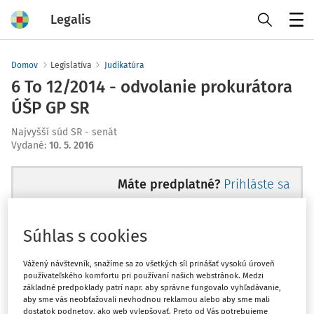
Legalis
Menu
Domov
Legislatíva
Judikatúra
6 To 12/2014 - odvolanie prokurátora
ÚŠP GP SR
Najvyšší súd SR - senát
Vydané
:
10. 5. 2016
Máte predplatné?
Prihláste sa
Súhlas s cookies
Ups, zatiaľ ste si prečítali len
Vážený návštevník, snažíme sa zo všetkých síl prinášať vysokú úroveň
používateľského komfortu pri používaní našich webstránok. Medzi
začiatok...
základné predpoklady patrí napr. aby správne fungovalo vyhľadávanie,
aby sme vás neobťažovali nevhodnou reklamou alebo aby sme mali
dostatok podnetov, ako web vylepšovať. Preto od Vás potrebujeme