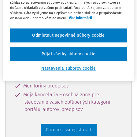
súhlas so spracovaním súborov cookies, t. j. malých súborov, ktoré sa
dostupný predplatiteľom portálu.
dočasne ukladajú vo vašom prehliadači. Vopred ďakujeme za udelenie
súhlasu. Dáta využijeme na zlepšovanie našich služieb a prispôsobenie
obsahu webu priamo Vám na mieru.
Viac informácií
Odomknite si prístup k odbornému
obsahu a získajte prístup na 10 dní
Odmietnut nepovinné súbory cookie
zdarma, stačí sa len zaregistrovať.
Prijať všetky súbory cookie
Vďaka registrácii získate prístup aj k
vybranému obsahu:
Nastavenia súborov cookie
Odborné články z časopisov
Monitoring predpisov
Moja kancelária – osobná zóna pre
sledovanie vašich obľúbených kategórií
portálu, autorov, predpisov
Chcem sa zaregistrovať