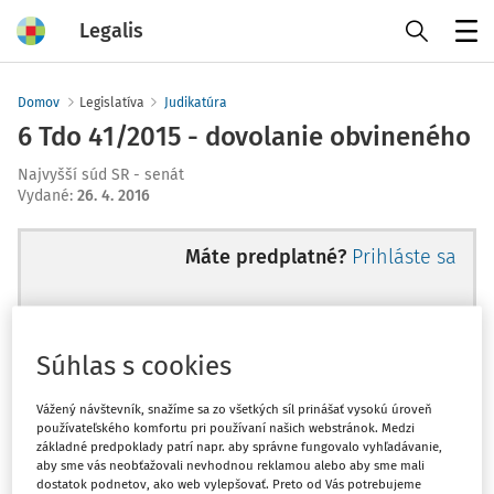
Legalis
Menu
Domov
Legislatíva
Judikatúra
6 Tdo 41/2015 - dovolanie obvineného
Najvyšší súd SR - senát
Vydané
:
26. 4. 2016
Máte predplatné?
Prihláste sa
Súhlas s cookies
Ups, zatiaľ ste si prečítali len
začiatok...
Vážený návštevník, snažíme sa zo všetkých síl prinášať vysokú úroveň
používateľského komfortu pri používaní našich webstránok. Medzi
základné predpoklady patrí napr. aby správne fungovalo vyhľadávanie,
aby sme vás neobťažovali nevhodnou reklamou alebo aby sme mali
Celý odborný obsah z tejto oblasti je
dostatok podnetov, ako web vylepšovať. Preto od Vás potrebujeme