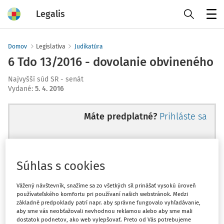
Legalis
Menu
Domov
Legislatíva
Judikatúra
6 Tdo 13/2016 - dovolanie obvineného
Najvyšší súd SR - senát
Vydané
:
5. 4. 2016
Máte predplatné?
Prihláste sa
Súhlas s cookies
Ups, zatiaľ ste si prečítali len
začiatok...
Vážený návštevník, snažíme sa zo všetkých síl prinášať vysokú úroveň
používateľského komfortu pri používaní našich webstránok. Medzi
základné predpoklady patrí napr. aby správne fungovalo vyhľadávanie,
aby sme vás neobťažovali nevhodnou reklamou alebo aby sme mali
Celý odborný obsah z tejto oblasti je
dostatok podnetov, ako web vylepšovať. Preto od Vás potrebujeme