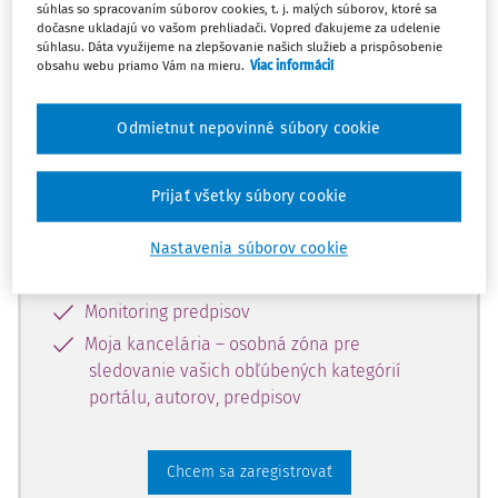
súhlas so spracovaním súborov cookies, t. j. malých súborov, ktoré sa
dostupný predplatiteľom portálu.
dočasne ukladajú vo vašom prehliadači. Vopred ďakujeme za udelenie
súhlasu. Dáta využijeme na zlepšovanie našich služieb a prispôsobenie
obsahu webu priamo Vám na mieru.
Viac informácií
Odomknite si prístup k odbornému
obsahu a získajte prístup na 10 dní
Odmietnut nepovinné súbory cookie
zdarma, stačí sa len zaregistrovať.
Prijať všetky súbory cookie
Vďaka registrácii získate prístup aj k
vybranému obsahu:
Nastavenia súborov cookie
Odborné články z časopisov
Monitoring predpisov
Moja kancelária – osobná zóna pre
sledovanie vašich obľúbených kategórií
portálu, autorov, predpisov
Chcem sa zaregistrovať