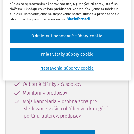
súhlas so spracovaním súborov cookies, t. j. malých súborov, ktoré sa
Celý odborný obsah z tejto oblasti je
dočasne ukladajú vo vašom prehliadači. Vopred ďakujeme za udelenie
súhlasu. Dáta využijeme na zlepšovanie našich služieb a prispôsobenie
dostupný predplatiteľom portálu.
obsahu webu priamo Vám na mieru.
Viac informácií
Odomknite si prístup k odbornému
Odmietnut nepovinné súbory cookie
obsahu a získajte prístup na 10 dní
zdarma, stačí sa len zaregistrovať.
Prijať všetky súbory cookie
Vďaka registrácii získate prístup aj k
Nastavenia súborov cookie
vybranému obsahu:
Odborné články z časopisov
Monitoring predpisov
Moja kancelária – osobná zóna pre
sledovanie vašich obľúbených kategórií
portálu, autorov, predpisov