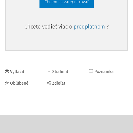
Chcem sa zaregistrovať
Chcete vedieť viac o
predplatnom
?
Vytlačiť
Stiahnuť
Poznámka
Obľúbené
Zdieľať