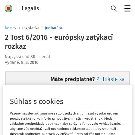
Legalis
Menu
Domov
Legislatíva
Judikatúra
2 Tost 6/2016 - európsky zatýkací
rozkaz
Najvyšší súd SR - senát
Vydané
:
8. 3. 2016
Máte predplatné?
Prihláste sa
Súhlas s cookies
Ups, zatiaľ ste si prečítali len
Vážený návštevník, snažíme sa zo všetkých síl prinášať vysokú úroveň
používateľského komfortu pri používaní našich webstránok. Medzi
začiatok...
základné predpoklady patrí napr. aby správne fungovalo vyhľadávanie,
aby sme vás neobťažovali nevhodnou reklamou alebo aby sme mali
dostatok podnetov, ako web vylepšovať. Preto od Vás potrebujeme