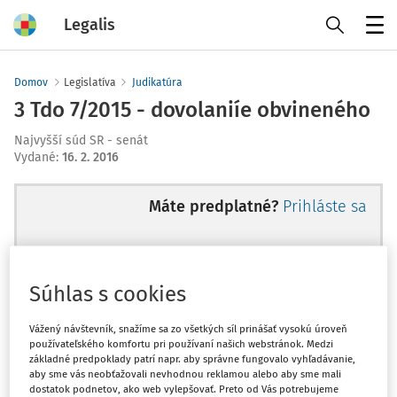
Legalis
Menu
Domov
Legislatíva
Judikatúra
3 Tdo 7/2015 - dovolaniíe obvineného
Najvyšší súd SR - senát
Vydané
:
16. 2. 2016
Máte predplatné?
Prihláste sa
Súhlas s cookies
Ups, zatiaľ ste si prečítali len
začiatok...
Vážený návštevník, snažíme sa zo všetkých síl prinášať vysokú úroveň
používateľského komfortu pri používaní našich webstránok. Medzi
základné predpoklady patrí napr. aby správne fungovalo vyhľadávanie,
aby sme vás neobťažovali nevhodnou reklamou alebo aby sme mali
Celý odborný obsah z tejto oblasti je
dostatok podnetov, ako web vylepšovať. Preto od Vás potrebujeme