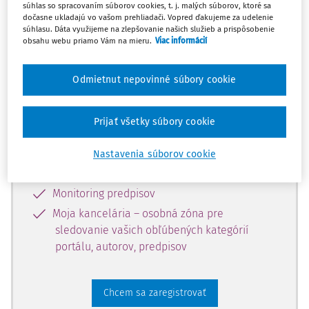
súhlas so spracovaním súborov cookies, t. j. malých súborov, ktoré sa
dostupný predplatiteľom portálu.
dočasne ukladajú vo vašom prehliadači. Vopred ďakujeme za udelenie
súhlasu. Dáta využijeme na zlepšovanie našich služieb a prispôsobenie
obsahu webu priamo Vám na mieru.
Viac informácií
Odomknite si prístup k odbornému
obsahu a získajte prístup na 10 dní
Odmietnut nepovinné súbory cookie
zdarma, stačí sa len zaregistrovať.
Prijať všetky súbory cookie
Vďaka registrácii získate prístup aj k
vybranému obsahu:
Nastavenia súborov cookie
Odborné články z časopisov
Monitoring predpisov
Moja kancelária – osobná zóna pre
sledovanie vašich obľúbených kategórií
portálu, autorov, predpisov
Chcem sa zaregistrovať