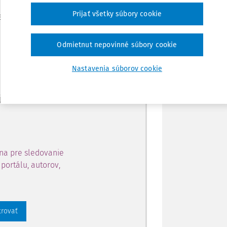
Zdieľať
Prijať všetky súbory cookie
je dostupný predplatiteľom
Poznámka
Odmietnut nepovinné súbory cookie
ahu a získajte prístup na 10
Nastavenia súborov cookie
 zaregistrovať.
 aj k vybranému obsahu:
na pre sledovanie
portálu, autorov,
trovať