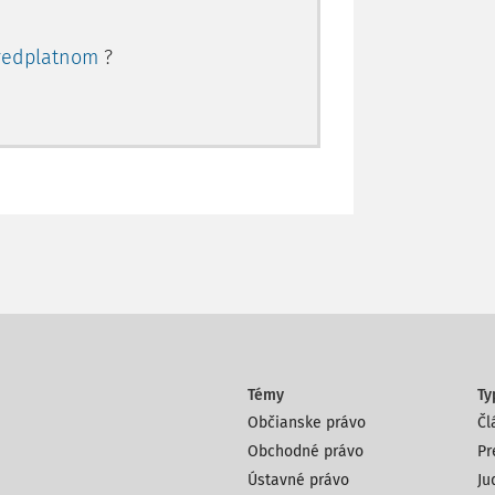
redplatnom
?
Témy
Ty
Občianske právo
Čl
Obchodné právo
Pr
Ústavné právo
Ju