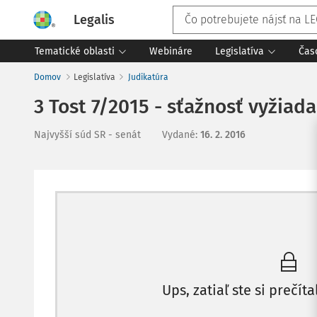
Legalis
Tematické oblasti
Webináre
Legislatíva
Čas
Domov
Legislatíva
Judikatúra
3 Tost 7/2015 - sťažnosť vyžiad
Najvyšší súd SR - senát
Vydané
:
16. 2. 2016
Ups, zatiaľ ste si prečíta