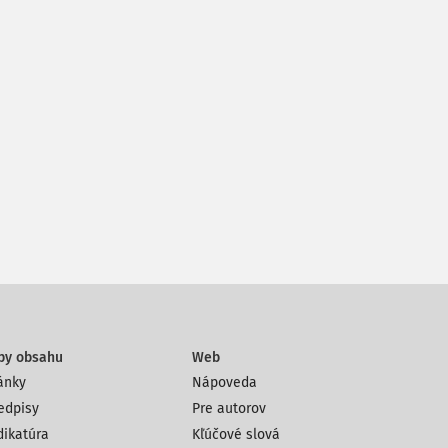
py obsahu
Web
ánky
Nápoveda
edpisy
Pre autorov
dikatúra
Kľúčové slová