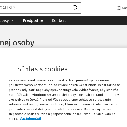
Mo
opisy
Predplatné
Kontakt
anej osoby
Súhlas s cookies
Vytlačiť
Vážený návštevník, snažíme sa zo všetkých síl prinášať vysokú úroveň
Máte predplatné?
Prihláste sa
používateľského komfortu pri používaní našich webstránok. Medzi základné
predpoklady patrí napr. aby správne fungovalo vyhľadávanie, aby sme vás
neobťažovali nevhodnou reklamou alebo aby sme mali dostatok podnetov,
Obľúbené
ako web vylepšovať. Preto od Vás potrebujeme súhlas so spracovaním
súborov cookies, t. j. malých súborov, ktoré sa dočasne ukladajú vo vašom
prehliadači. Vopred ďakujeme za udelenie súhlasu. Dáta využijeme na
Stiahnuť
zlepšovanie našich služieb a prispôsobenie obsahu webu priamo Vám na
li len začiatok...
mieru.
Viac informácií