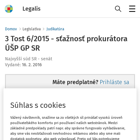
Legalis
Menu
Domov
Legislatíva
Judikatúra
3 Tost 6/2015 - sťažnosť prokurátora
ÚŠP GP SR
Najvyšší súd SR - senát
Vydané
:
16. 2. 2016
Máte predplatné?
Prihláste sa
Súhlas s cookies
Ups, zatiaľ ste si prečítali len
Vážený návštevník, snažíme sa zo všetkých síl prinášať vysokú úroveň
používateľského komfortu pri používaní našich webstránok. Medzi
začiatok...
základné predpoklady patrí napr. aby správne fungovalo vyhľadávanie,
aby sme vás neobťažovali nevhodnou reklamou alebo aby sme mali
dostatok podnetov, ako web vylepšovať. Preto od Vás potrebujeme