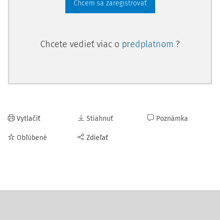
Chcem sa zaregistrovať
Chcete vedieť viac o
predplatnom
?
Vytlačiť
Stiahnuť
Poznámka
Obľúbené
Zdieľať