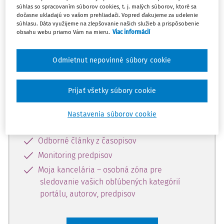
súhlas so spracovaním súborov cookies, t. j. malých súborov, ktoré sa
Celý odborný obsah z tejto oblasti je
dočasne ukladajú vo vašom prehliadači. Vopred ďakujeme za udelenie
súhlasu. Dáta využijeme na zlepšovanie našich služieb a prispôsobenie
dostupný predplatiteľom portálu.
obsahu webu priamo Vám na mieru.
Viac informácií
Odomknite si prístup k odbornému
Odmietnut nepovinné súbory cookie
obsahu a získajte prístup na 10 dní
zdarma, stačí sa len zaregistrovať.
Prijať všetky súbory cookie
Vďaka registrácii získate prístup aj k
Nastavenia súborov cookie
vybranému obsahu:
Odborné články z časopisov
Monitoring predpisov
Moja kancelária – osobná zóna pre
sledovanie vašich obľúbených kategórií
portálu, autorov, predpisov